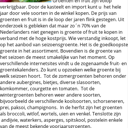
Groenten en fruit zijn volop
verkrijgbaar. Door de kasteelt en import kunt u het hele
jaar door vele soorten in de winkel kopen. De prijs van
groenten en fruit is in de loop der jaren flink gestegen. Uit
onderzoek is gebleken dat maar zo´n 70% van de
Nederlanders niet genegen is groente of fruit te kopen in
verband met de hoge kostprijs. Wie verstandig inkoopt, let
op het aanbod van seizoensgroente. Het is de goedkoopste
groente in het assortiment. Bovendien is de groente van
het seizoen de meest smakelijke van het moment. Op
verschillende internetsites vindt u de zogenaamde fruit- en
groentekalenders. Zo kunt u opzoeken welke groente bij
welk seizoen hoort. Tot de zomergroenten behoren onder
andere aubergines, bietjes, diverse slasoorten,
komkommer, courgette en tomaten. Tot de
wintergroenten behoren weer andere soorten,
bijvoorbeeld de verschillende koolsoorten, schorseneren,
prei, paksoi, champignons. In de herfst zijn het groenten
als broccoli, witlof, wortels, uien en venkel. Tenslotte zijn
andijvie, waterkers, asperges, spitskool, postelein enkele
van de meest bekende voorjaarsgroenten.