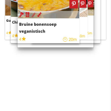
Guacamole
Pruimentaart met kaneel
Chili con carne
Sushi rijstsalade
Bruine bonensoep
maaltijdsalade
veganistisch
4
4
5m
55m
4
4
45m
40m
4
20m