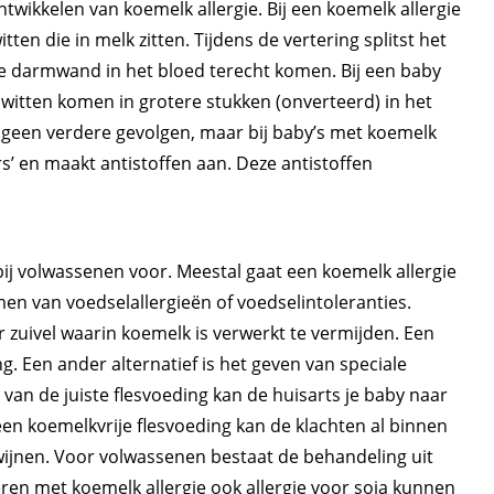
ntwikkelen van koemelk allergie. Bij een koemelk allergie
ten die in melk zitten. Tijdens de vertering splitst het
a de darmwand in het bloed terecht komen. Bij een baby
iwitten komen in grotere stukken (onverteerd) in het
t geen verdere gevolgen, maar bij baby’s met koemelk
rs’ en maakt antistoffen aan. Deze antistoffen
ij volwassenen voor. Meestal gaat een koemelk allergie
n van voedselallergieën of voedselintoleranties.
zuivel waarin koemelk is verwerkt te vermijden. Een
g. Een ander alternatief is het geven van speciale
 van de juiste flesvoeding kan de huisarts je baby naar
een koemelkvrije flesvoeding kan de klachten al binnen
ijnen. Voor volwassenen bestaat de behandeling uit
eren met koemelk allergie ook allergie voor soja kunnen