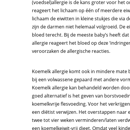
(voedsel)allergie is de kans groter voor het o
reageert het lichaam op één of meerdere eiwit
lichaam de eiwitten in kleine stukjes die vi
zijn de darmen niet helemaal volgroeid. De e
bloed terecht. Bij de meeste baby’s heeft da
allergie reageert het bloed op deze ‘indringe
veroorzaken de allergische reacties.
Koemelk allergie komt ook in mindere mate b
bij een volwassene gepaard met andere vorme
Koemelk allergie kan behandeld worden door 
goed alternatief is het geven van borstvoedin
koemelkvrije flesvoeding. Voor het verkrijgen
een diëtist verwijzen. Het overstappen naar 
twee tot vier weken verminderen/laten verdw
een koemelkeiwit-vrij dieet. Omdat veel kind