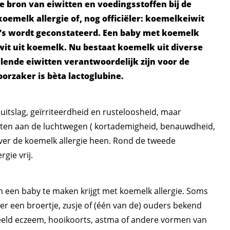
te bron van eiwitten en voedingsstoffen bij de
oemelk allergie of, nog officiëler: koemelkeiwit
baby’s wordt geconstateerd. Een baby met koemelk
iwit uit koemelk. Nu bestaat koemelk uit diverse
lende eiwitten verantwoordelijk zijn voor de
oorzaker is bèta lactoglubine.
itslag, geïrriteerdheid en rusteloosheid, maar
hten aan de luchtwegen ( kortademigheid, benauwdheid,
ver de koemelk allergie heen. Rond de tweede
gie vrij.
 een baby te maken krijgt met koemelk allergie. Soms
eer een broertje, zusje of (één van de) ouders bekend
beeld eczeem, hooikoorts, astma of andere vormen van