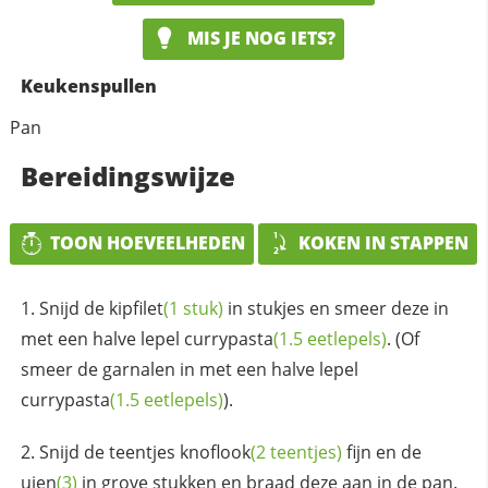
MIS JE NOG IETS?
Keukenspullen
Pan
Bereidingswijze
TOON HOEVEELHEDEN
KOKEN IN STAPPEN
Snijd de
kipfilet
(1 stuk)
in stukjes en smeer deze in
met een halve lepel
currypasta
(1.5 eetlepels)
. (Of
smeer de garnalen in met een halve lepel
currypasta
(1.5 eetlepels)
).
Snijd de
teentjes knoflook
(2 teentjes)
fijn en de
uien
(3)
in grove stukken en braad deze aan in de pan.