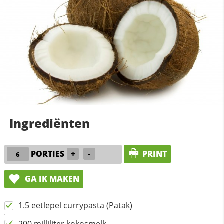
Ingrediënten
PORTIES
+
-
PRINT
GA IK MAKEN
1.5 eetlepel currypasta (Patak)