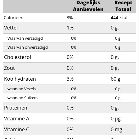
Dagelijks
Recept
Aanbevolen
Totaal
Calorieën
3%
444
kcal
Vetten
1%
0
g.
Waarvan verzadigd
0%
0
g.
Waarvan onverzadigd
0%
0
g.
Cholesterol
0%
0
g.
Zout
0%
0
g.
Koolhydraten
3%
60
g.
waarvan Vezels
0%
0
g.
waarvan Suikers
0%
0
g.
Proteinen
0%
0
g.
Vitamine A
0%
0
µg.
Vitamine C
0%
0
mg.