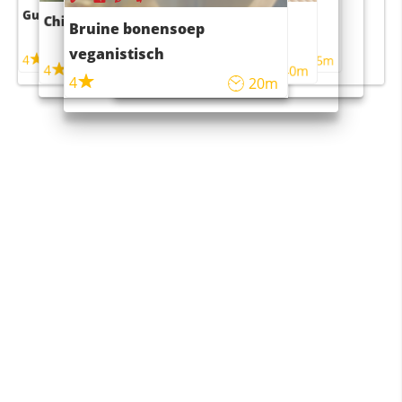
Guacamole
Pruimentaart met kaneel
Chili con carne
Sushi rijstsalade
Bruine bonensoep
maaltijdsalade
veganistisch
4
4
5m
55m
4
4
45m
40m
4
20m