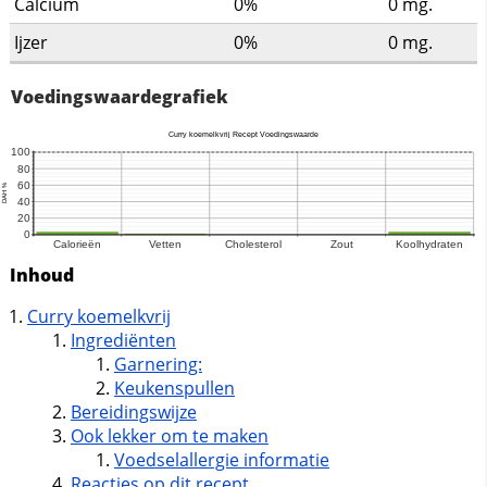
Calcium
0%
0
mg.
Ijzer
0%
0
mg.
Voedingswaardegrafiek
Inhoud
Curry koemelkvrij
Ingrediënten
Garnering:
Keukenspullen
Bereidingswijze
Ook lekker om te maken
Voedselallergie informatie
Reacties op dit recept