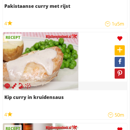
Pakistaanse curry met rijst
4
1u5m
RECEPT
Kip curry in kruidensaus
4
50m
RECEPT