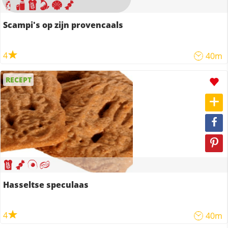
Scampi's op zijn provencaals
4
40m
RECEPT
Hasseltse speculaas
4
40m