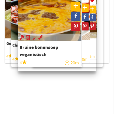
Guacamole
Pruimentaart met kaneel
Chili con carne
Sushi rijstsalade
Bruine bonensoep
maaltijdsalade
veganistisch
4
4
5m
55m
4
4
45m
40m
4
20m