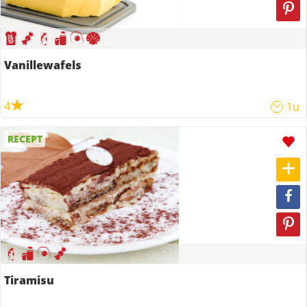
Vanillewafels
4
1u
RECEPT
Tiramisu