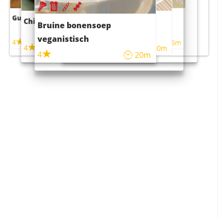
Guacamole
Pruimentaart met kaneel
Chili con carne
Sushi rijstsalade
Bruine bonensoep
maaltijdsalade
veganistisch
4
4
5m
55m
4
4
45m
40m
4
20m