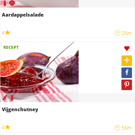
Aardappelsalade
4
25m
RECEPT
Vijgenchutney
4
55m