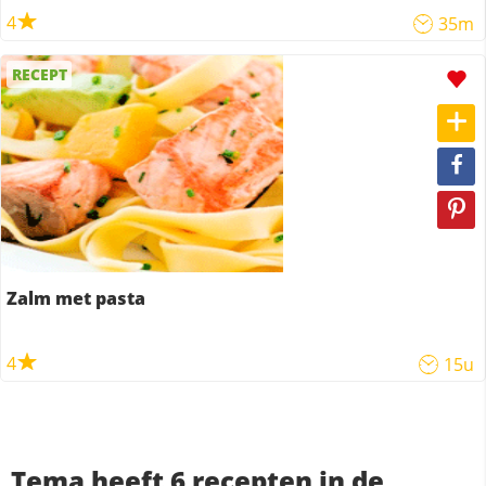
4
35m
RECEPT
Zalm met pasta
4
15u
Tema heeft 6 recepten in de