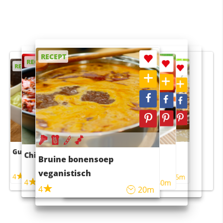
RECEPT
RECEPT
RECEPT
RECEPT
RECEPT
Guacamole
Pruimentaart met kaneel
Chili con carne
Sushi rijstsalade
Bruine bonensoep
maaltijdsalade
veganistisch
4
4
5m
55m
4
4
45m
40m
4
20m