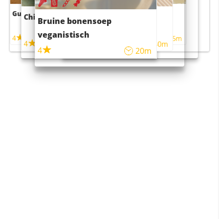
Guacamole
Pruimentaart met kaneel
Chili con carne
Sushi rijstsalade
Bruine bonensoep
maaltijdsalade
veganistisch
4
4
5m
55m
4
4
45m
40m
4
20m