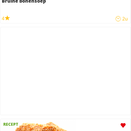
Bruine bonensoep
4
2u
RECEPT