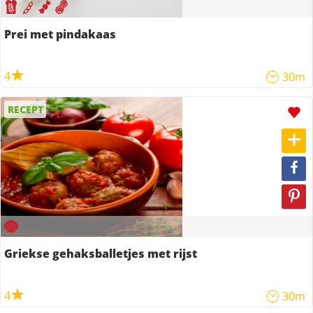
Prei met pindakaas
4
30m
RECEPT
Griekse gehaksballetjes met rijst
4
30m