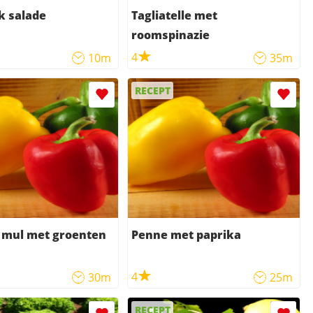
k salade
Tagliatelle met
roomspinazie
4
10m
35m
RECEPT
 mul met groenten
Penne met paprika
4
30m
25m
RECEPT