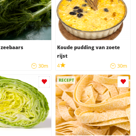
 zeebaars
Koude pudding van zoete
rijst
4
30m
30m
RECEPT