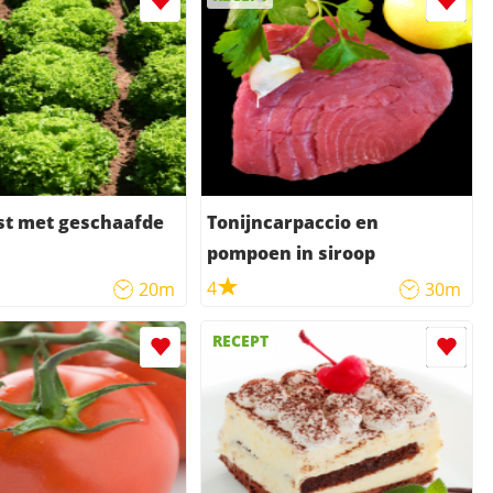
t met geschaafde
Tonijncarpaccio en
pompoen in siroop
4
20m
30m
RECEPT