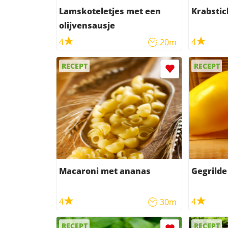
Lamskoteletjes met een
Krabstic
olijvensausje
4
4
20m
RECEPT
RECEPT
Macaroni met ananas
Gegrilde
4
4
30m
RECEPT
RECEPT