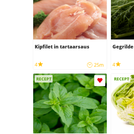
Kipfilet in tartaarsaus
Gegrilde
4
4
25m
RECEPT
RECEPT