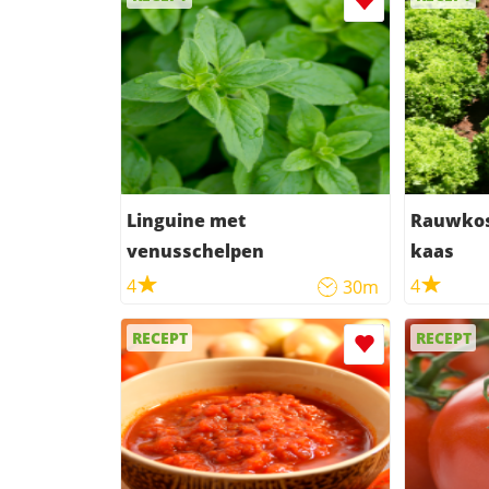
Linguine met
Rauwkos
venusschelpen
kaas
4
4
30m
RECEPT
RECEPT