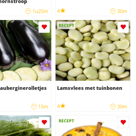
hornstroop
4
1u25m
30m
RECEPT
auberginerolletjes
Lamsvlees met tuinbonen
4
15m
30m
RECEPT