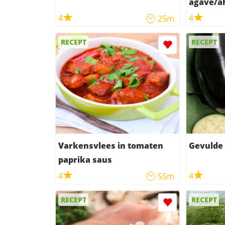
agave/a
4
4
25m
RECEPT
RECEPT
Varkensvlees in tomaten
Gevulde 
paprika saus
4
4
55m
RECEPT
RECEPT