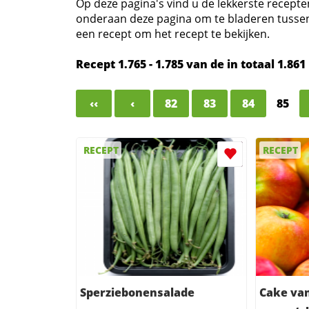
Op deze pagina's vind u de lekkerste recepten
onderaan deze pagina om te bladeren tussen al 
een recept om het recept te bekijken.
Recept 1.765 - 1.785 van de in totaal 1.861 
‹‹
‹
82
83
84
85
RECEPT
RECEPT
Sperziebonensalade
Cake va