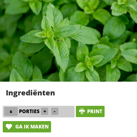
Ingrediënten
PORTIES
+
-
PRINT
GA IK MAKEN