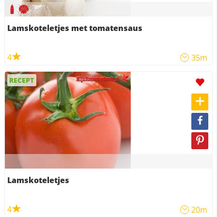
Lamskoteletjes met tomatensaus
4
35m
RECEPT
Lamskoteletjes
4
20m