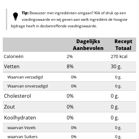
Tip:
Bewuster met ingrediënten omgaan? Klik of druk op een
voedingswaarde en wij geven aan welk ingrediënt de hoogste
bijdrage heeft in desbetreffende voedingswaarde.
Dagelijks
Recept
Aanbevolen
Totaal
Calorieën
2%
270
kcal
Vetten
8%
30
g.
Waarvan verzadigd
0%
0
g.
Waarvan onverzadigd
0%
0
g.
Cholesterol
0%
0
g.
Zout
0%
0
g.
Koolhydraten
0%
0
g.
waarvan Vezels
0%
0
g.
waarvan Suikers
0%
0
g.