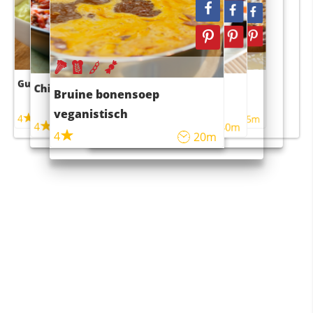
Guacamole
Pruimentaart met kaneel
Chili con carne
Sushi rijstsalade
Bruine bonensoep
maaltijdsalade
veganistisch
4
4
5m
55m
4
4
45m
40m
4
20m