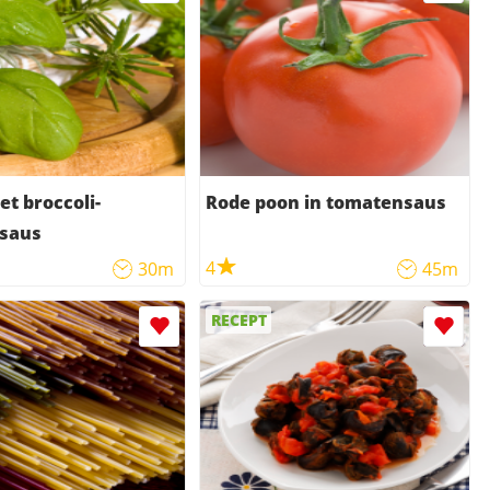
t broccoli-
Rode poon in tomatensaus
saus
4
30m
45m
RECEPT