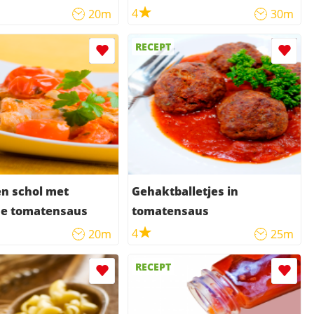
4
20m
30m
RECEPT
n schol met
Gehaktballetjes in
se tomatensaus
tomatensaus
4
20m
25m
RECEPT