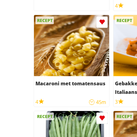
4
RECEPT
RECEPT
Macaroni met tomatensaus
Gebakke
Italiaan
4
3
45m
RECEPT
RECEPT