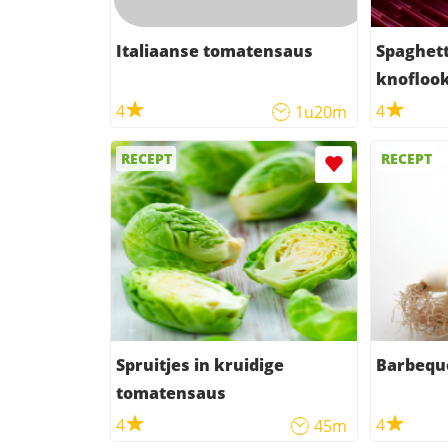
Italiaanse tomatensaus
Spaghett
knofloo
tomaten
4
4
1u20m
RECEPT
RECEPT
Spruitjes in kruidige
Barbequ
tomatensaus
4
4
45m