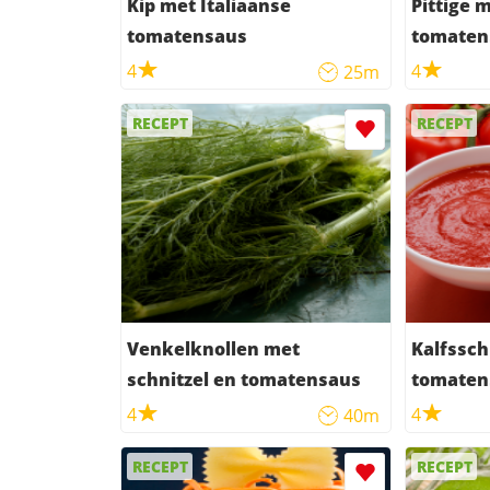
Kip met Italiaanse
Pittige 
tomatensaus
tomaten
4
4
25m
RECEPT
RECEPT
Venkelknollen met
Kalfssch
schnitzel en tomatensaus
tomaten
4
4
40m
RECEPT
RECEPT