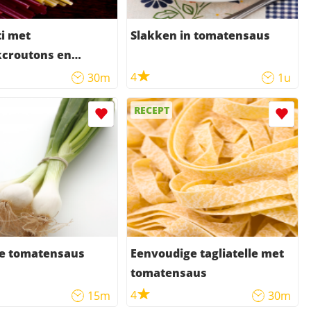
i met
Slakken in tomatensaus
kcroutons en
saus
4
30m
1u
RECEPT
e tomatensaus
Eenvoudige tagliatelle met
tomatensaus
4
15m
30m