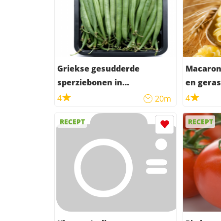
Griekse gesudderde
Macaron
sperziebonen in
en geras
tomatensaus
4
4
20m
RECEPT
RECEPT