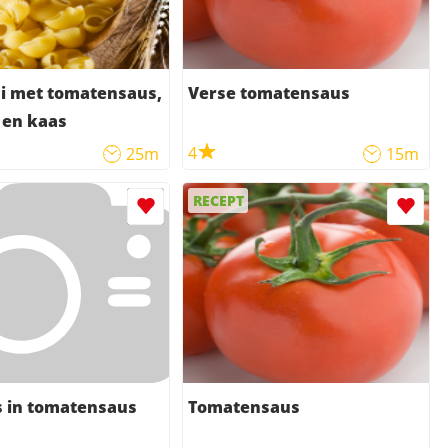
i met tomatensaus,
Verse tomatensaus
s en kaas
4
25m
15m
RECEPT
s in tomatensaus
Tomatensaus