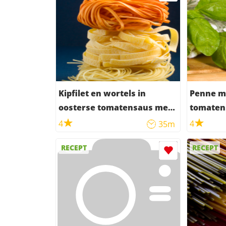
Kipfilet en wortels in
Penne me
oosterse tomatensaus met
tomaten
mie
4
4
35m
RECEPT
RECEPT