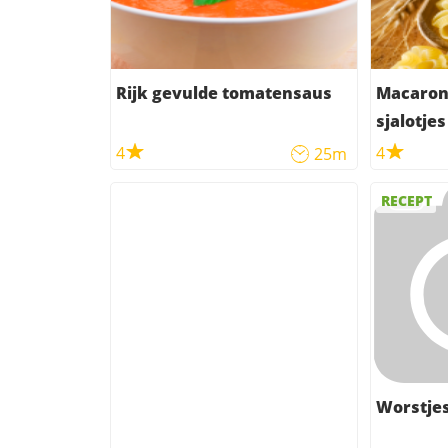
Rijk gevulde tomatensaus
Macaron
sjalotje
4
4
25m
RECEPT
Worstje