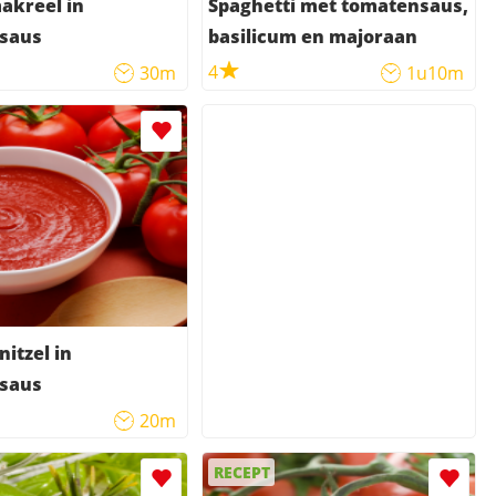
makreel in
Spaghetti met tomatensaus,
saus
basilicum en majoraan
4
30m
1u10m
nitzel in
saus
20m
RECEPT