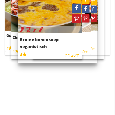
Guacamole
Pruimentaart met kaneel
Chili con carne
Sushi rijstsalade
Bruine bonensoep
maaltijdsalade
veganistisch
4
4
5m
55m
4
4
45m
40m
4
20m