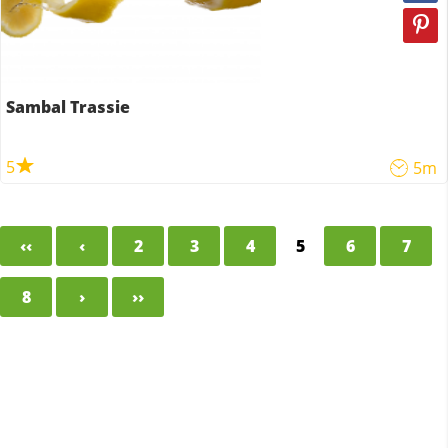
Sambal Trassie
5
5m
‹‹
‹
2
3
4
5
6
7
8
›
››