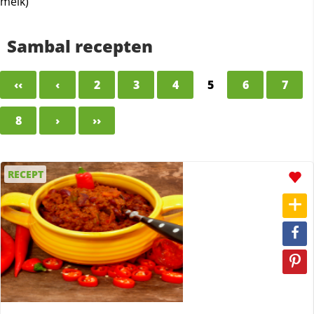
melk)
Sambal recepten
‹‹
‹
2
3
4
5
6
7
8
›
››
RECEPT