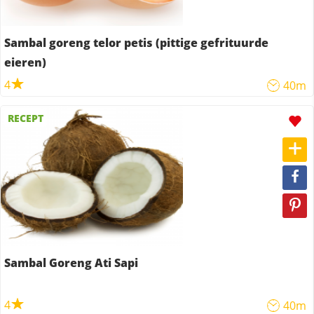
Sambal goreng telor petis (pittige gefrituurde
eieren)
4
40m
RECEPT
Sambal Goreng Ati Sapi
4
40m