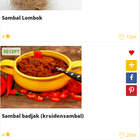
Sambal Lombok
4
15m
RECEPT
Sambal badjak (kruidensambal)
4
20m