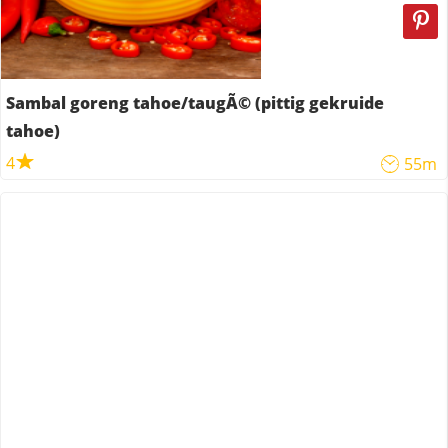
Sambal goreng tahoe/taugÃ© (pittig gekruide
tahoe)
4
55m