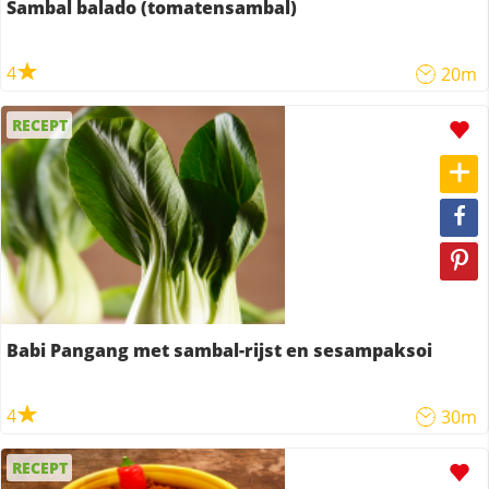
Sambal balado (tomatensambal)
4
20m
RECEPT
Babi Pangang met sambal-rijst en sesampaksoi
4
30m
RECEPT