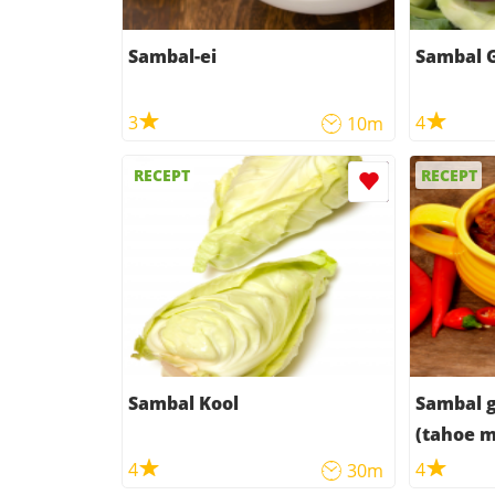
Sambal-ei
Sambal G
3
4
10m
RECEPT
RECEPT
Sambal Kool
Sambal 
(tahoe 
4
4
30m