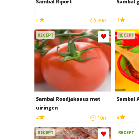
Sambal Riport
Sambal g
4
4
30m
RECEPT
RECEPT
Sambal Roedjaksaus met
Sambal 
uiringen
4
4
10m
RECEPT
RECEPT