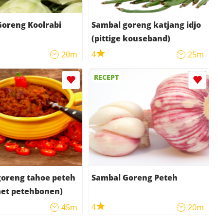
oreng Koolrabi
Sambal goreng katjang idjo
(pittige kouseband)
4
20m
25m
RECEPT
goreng tahoe peteh
Sambal Goreng Peteh
met petehbonen)
4
45m
20m