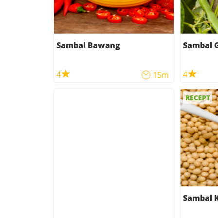
Sambal Bawang
Sambal 
4
4
15m
RECEPT
Sambal K