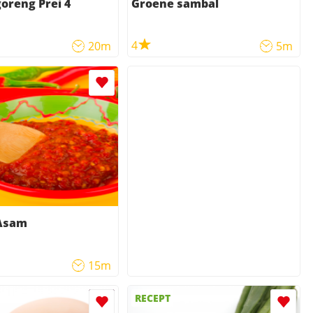
oreng Prei 4
Groene sambal
4
20m
5m
Asam
15m
RECEPT