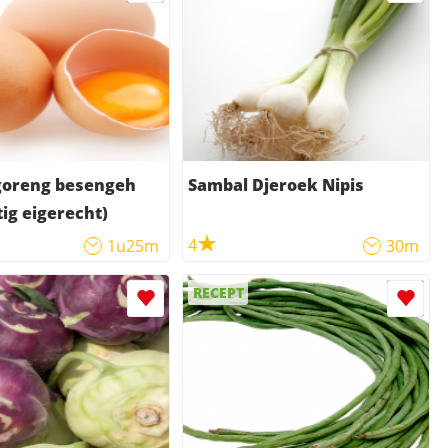
goreng besengeh
Sambal Djeroek Nipis
tig eigerecht)
4
1u25m
30m
RECEPT