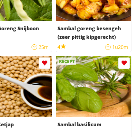
Goreng Snijboon
Sambal goreng besengeh
(zeer pittig kipgerecht)
4
25m
1u20m
RECEPT
etjap
Sambal basilicum