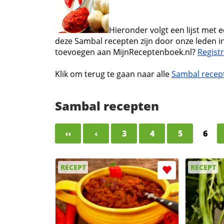
Hieronder volgt een lijst met 
deze Sambal recepten zijn door onze leden in
toevoegen aan MijnReceptenboek.nl?
Regist
Klik om terug te gaan naar alle
Sambal recep
Sambal recepten
‹‹
‹
3
4
5
6
RECEPT
RECEPT