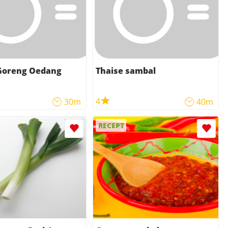
Goreng Oedang
Thaise sambal
4
30m
40m
RECEPT