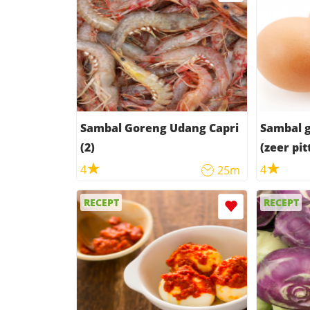
Sambal Goreng Udang Capri
Sambal 
(2)
(zeer pit
4
4
25m
RECEPT
RECEPT