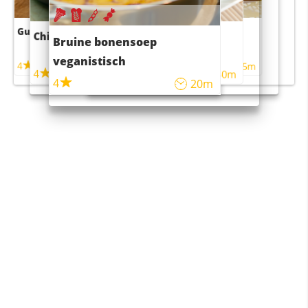
Guacamole
Pruimentaart met kaneel
Chili con carne
Sushi rijstsalade
Bruine bonensoep
maaltijdsalade
veganistisch
4
4
5m
55m
4
4
45m
40m
4
20m