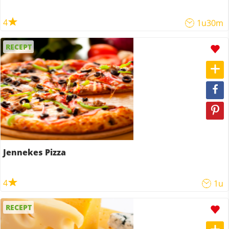
4
1u30m
RECEPT
Jennekes Pizza
4
1u
RECEPT