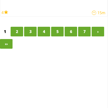
4
15m
1
2
3
4
5
6
7
›
››