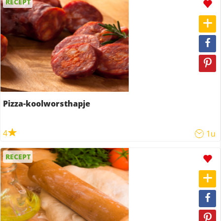
RECEPT
Pizza-koolworsthapje
4
1u
RECEPT