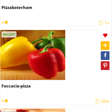
Pizzaboterham
4
1u
RECEPT
Foccacia-pizza
4
20m