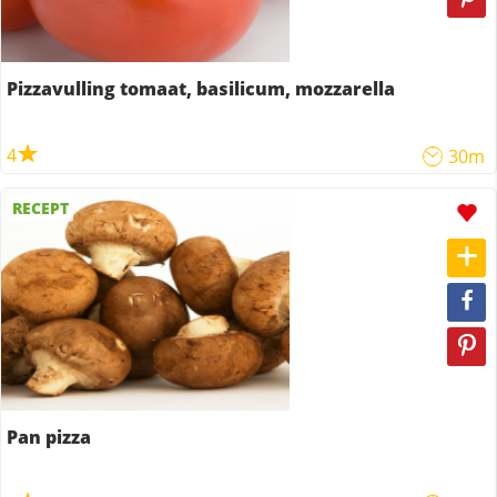
Pizzavulling tomaat, basilicum, mozzarella
4
30m
RECEPT
Pan pizza