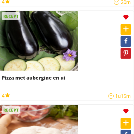
4
20m
RECEPT
Pizza met aubergine en ui
4
1u15m
RECEPT