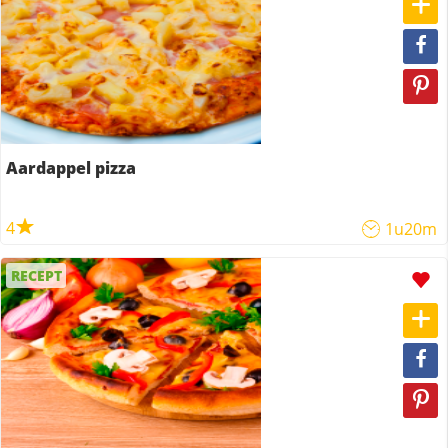
Aardappel pizza
4
1u20m
RECEPT