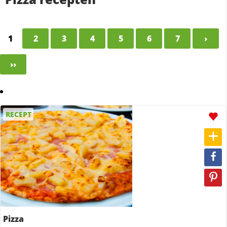
1
2
3
4
5
6
7
›
››
RECEPT
Pizza