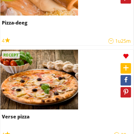
Pizza-deeg
4
1u25m
RECEPT
Verse pizza