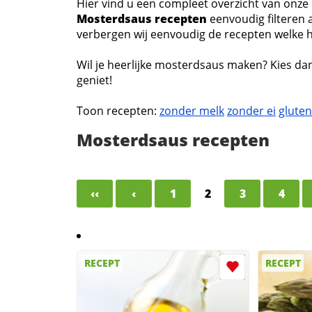
Hier vind u een compleet overzicht van onze
Mosterdsaus recepten
eenvoudig filteren a
verbergen wij eenvoudig de recepten welke hie
Wil je heerlijke mosterdsaus maken? Kies da
geniet!
Toon recepten:
zonder melk
zonder ei
gluten
Mosterdsaus recepten
‹‹
‹
1
2
3
4
RECEPT
RECEPT