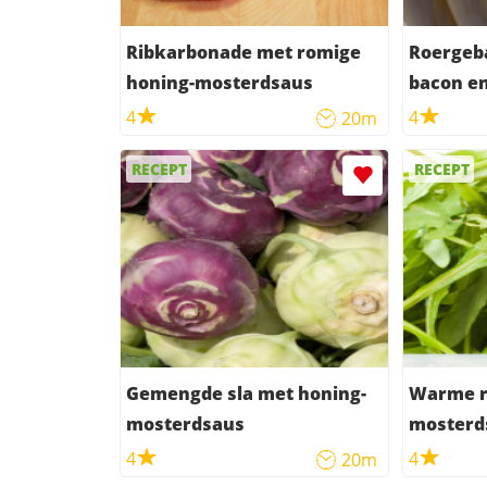
Ribkarbonade met romige
Roergeb
honing-mosterdsaus
bacon e
4
4
20m
RECEPT
RECEPT
Gemengde sla met honing-
Warme r
mosterdsaus
mosterd
4
4
20m