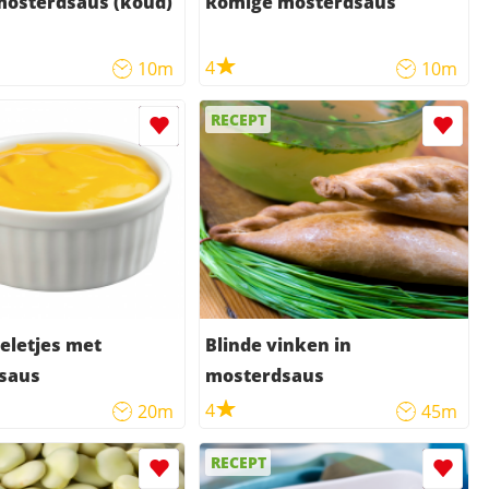
mosterdsaus (koud)
Romige mosterdsaus
4
10m
10m
RECEPT
eletjes met
Blinde vinken in
saus
mosterdsaus
4
20m
45m
RECEPT