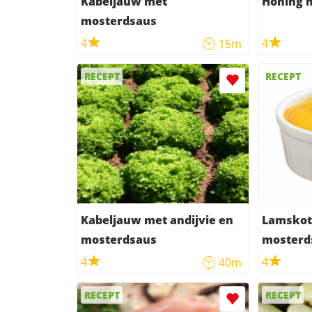
Kabeljauw met
Honing 
mosterdsaus
4
4
15m
RECEPT
RECEPT
Kabeljauw met andijvie en
Lamskot
mosterdsaus
mosterd
4
4
40m
RECEPT
RECEPT