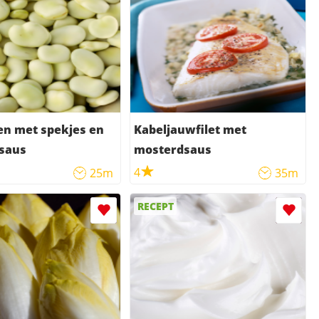
en met spekjes en
Kabeljauwfilet met
saus
mosterdsaus
4
25m
35m
RECEPT