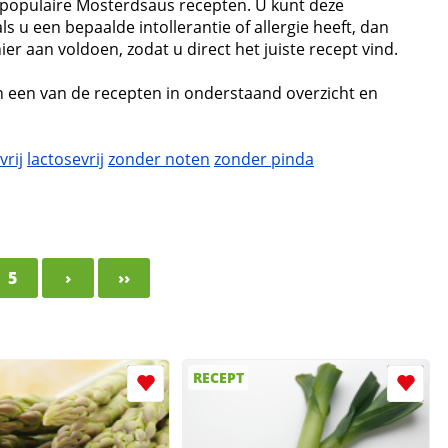
 populaire Mosterdsaus recepten. U kunt deze
ls u een bepaalde intollerantie of allergie heeft, dan
r aan voldoen, zodat u direct het juiste recept vind.
n een van de recepten in onderstaand overzicht en
vrij
lactosevrij
zonder noten
zonder pinda
5
›
››
RECEPT