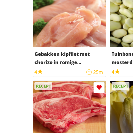
Gebakken kipfilet met
Tuinbon
chorizo in romige
mosterd
mosterdsaus
4
4
25m
RECEPT
RECEPT