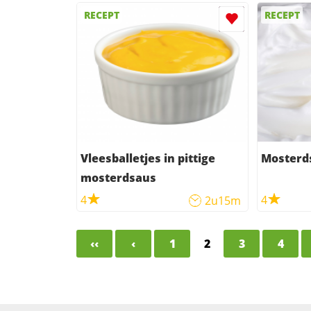
RECEPT
RECEPT
Vleesballetjes in pittige
Mosterd
mosterdsaus
4
4
2u15m
‹‹
‹
1
2
3
4