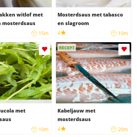
akken witlof met
Mosterdsaus met tabasco
n mosterdsaus
en slagroom
4
15m
10m
RECEPT
ucola met
Kabeljauw met
saus
mosterdsaus
4
10m
20m