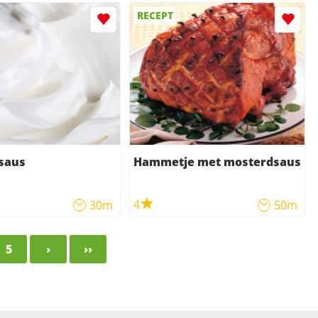
RECEPT
saus
Hammetje met mosterdsaus
4
30m
50m
5
›
››