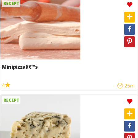
RECEPT
Minipizzaâ€™s
4
25m
RECEPT