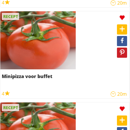
4
20m
RECEPT
Minipizza voor buffet
4
20m
RECEPT