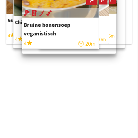
Guacamole
Pruimentaart met kaneel
Chili con carne
Sushi rijstsalade
Bruine bonensoep
maaltijdsalade
veganistisch
4
4
5m
55m
4
4
45m
40m
4
20m