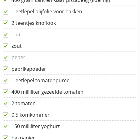
400 gram kant en klaar pizzadeeg (koeling)
1 eetlepel olijfolie voor bakken
2 teentjes knoflook
1 ui
zout
peper
paprikapoeder
1 eetlepel tomatenpuree
400 milliliter gezeefde tomaten
2 tomaten
0.5 komkommer
150 milliliter yoghurt
bakpapier