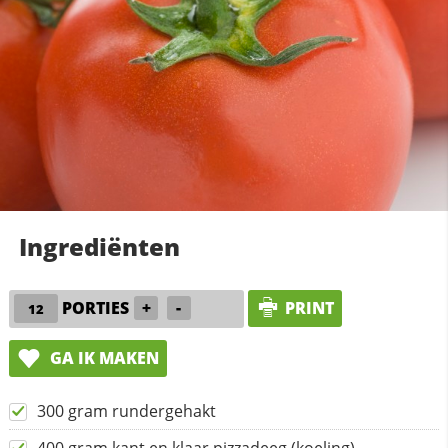
Ingrediënten
PORTIES
+
-
PRINT
GA IK MAKEN
300 gram rundergehakt