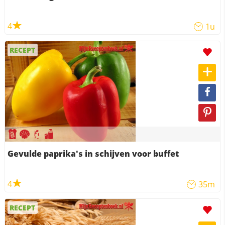
4
1u
RECEPT
Gevulde paprika's in schijven voor buffet
4
35m
RECEPT