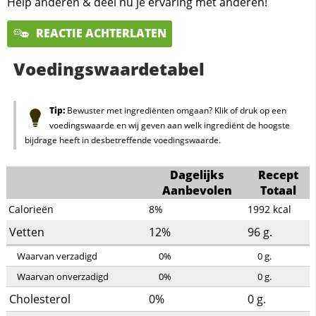
Help anderen & deel nu je ervaring met anderen!
REACTIE ACHTERLATEN
Voedingswaardetabel
Tip:
Bewuster met ingrediënten omgaan? Klik of druk op een
voedingswaarde en wij geven aan welk ingrediënt de hoogste
bijdrage heeft in desbetreffende voedingswaarde.
Dagelijks
Recept
Aanbevolen
Totaal
Calorieën
8%
1992
kcal
Vetten
12%
96
g.
Waarvan verzadigd
0%
0
g.
Waarvan onverzadigd
0%
0
g.
Cholesterol
0%
0
g.