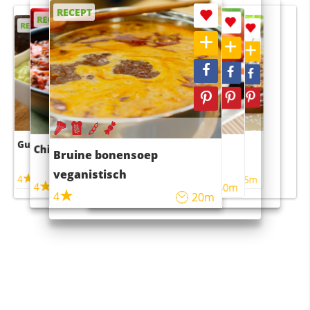
RECEPT
RECEPT
RECEPT
RECEPT
RECEPT
Guacamole
Pruimentaart met kaneel
Chili con carne
Sushi rijstsalade
Bruine bonensoep
maaltijdsalade
veganistisch
4
4
5m
55m
4
4
45m
40m
4
20m