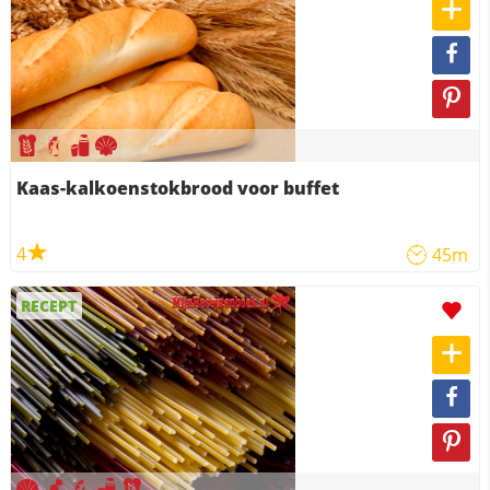
Kaas-kalkoenstokbrood voor buffet
4
45m
RECEPT