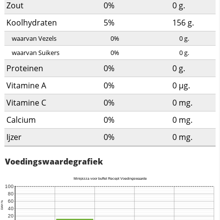
Zout
0%
0
g.
Koolhydraten
5%
156
g.
waarvan Vezels
0%
0
g.
waarvan Suikers
0%
0
g.
Proteinen
0%
0
g.
Vitamine A
0%
0
µg.
Vitamine C
0%
0
mg.
Calcium
0%
0
mg.
Ijzer
0%
0
mg.
Voedingswaardegrafiek