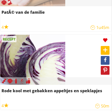
PatÃ© van de familie
4
1u45m
RECEPT
Rode kool met gebakken appeltjes en speklapjes
4
50m