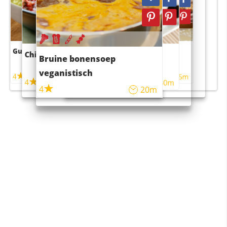
Guacamole
Pruimentaart met kaneel
Chili con carne
Sushi rijstsalade
Bruine bonensoep
maaltijdsalade
veganistisch
4
4
5m
55m
4
4
45m
40m
4
20m