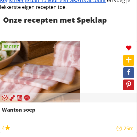
Registreer je dan nu voor een GRATIS account
en voeg je
lekkerste eigen recepten toe.
Onze recepten met Speklap
RECEPT
Wanton soep
4
25m