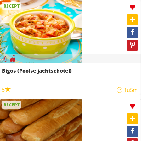
RECEPT
Bigos (Poolse jachtschotel)
5
1u5m
RECEPT