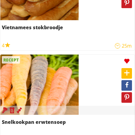
Vietnamees stokbroodje
4
25m
RECEPT
Snelkookpan erwtensoep