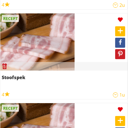
4
2u
RECEPT
Stoofspek
4
1u
RECEPT