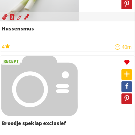
Hussensmus
4
40m
RECEPT
Broodje speklap exclusief