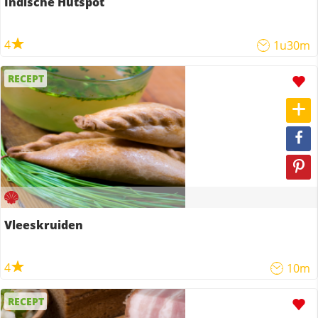
Indische Hutspot
4
1u30m
RECEPT
Vleeskruiden
4
10m
RECEPT