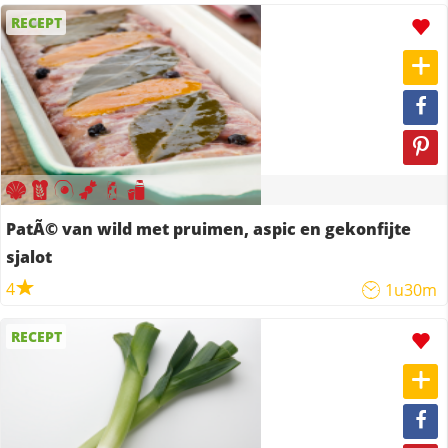
RECEPT
PatÃ© van wild met pruimen, aspic en gekonfijte
sjalot
4
1u30m
RECEPT