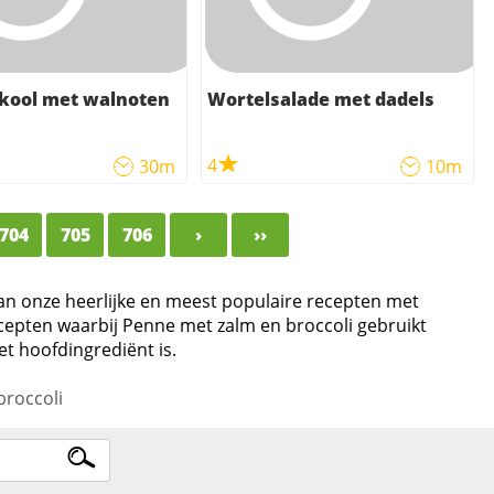
 kool met walnoten
Wortelsalade met dadels
4
30m
10m
704
705
706
›
››
van onze heerlijke en meest populaire recepten met
ecepten waarbij Penne met zalm en broccoli gebruikt
t hoofdingrediënt is.
broccoli