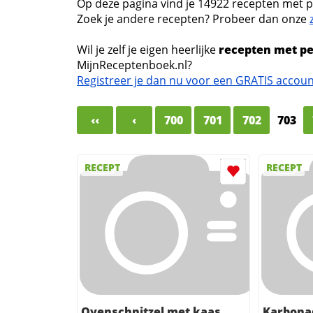
Op deze pagina vind je 14922 recepten met p
Zoek je andere recepten? Probeer dan onze
Wil je zelf je eigen heerlijke
recepten met pe
MijnReceptenboek.nl?
Registreer je dan nu voor een GRATIS accou
‹‹
‹
700
701
702
703
RECEPT
RECEPT
Ovenschnitzel met kaas
Karbona