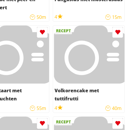
ert
4
50m
15m
RECEPT
taart met
Volkorencake met
ruchten
tuttifrutti
4
55m
40m
RECEPT