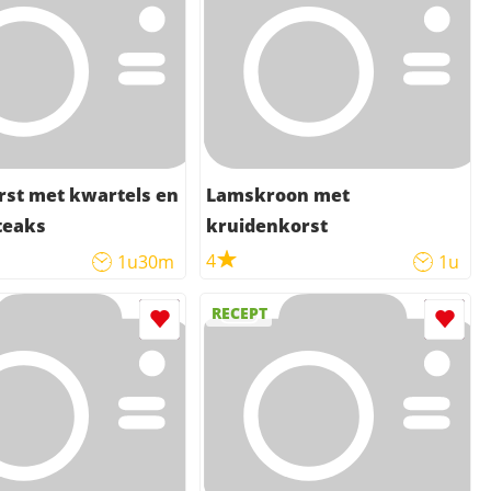
rst met kwartels en
Lamskroon met
teaks
kruidenkorst
4
1u30m
1u
RECEPT