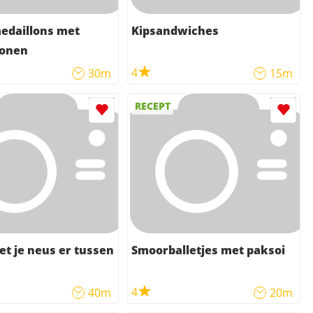
edaillons met
Kipsandwiches
bonen
4
30m
15m
RECEPT
t je neus er tussen
Smoorballetjes met paksoi
4
40m
20m