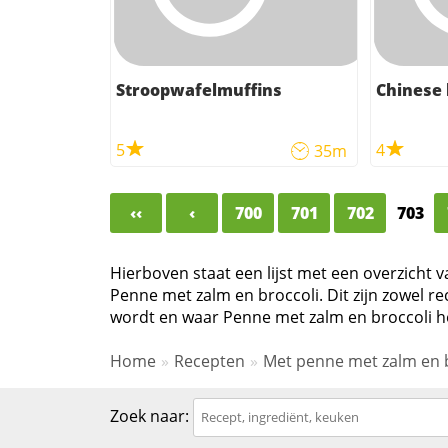
Stroopwafelmuffins
Chinese
5
4
35m
‹‹
‹
700
701
702
703
Hierboven staat een lijst met een overzicht 
Penne met zalm en broccoli. Dit zijn zowel r
wordt en waar Penne met zalm en broccoli he
Home
Recepten
Met penne met zalm en 
Zoek naar: