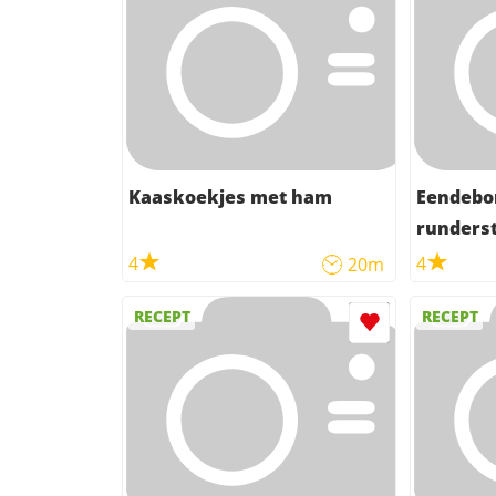
Kaaskoekjes met ham
Eendebo
runders
4
4
20m
RECEPT
RECEPT