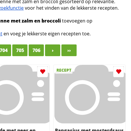
enne met zalm en broccoli gesorteerd op relevantie.
zoekfunctie
voor het vinden van de lekkerste recepten.
nne met zalm en broccoli
toevoegen op
nt
en voeg je lekkerste eigen recepten toe.
704
705
706
›
››
RECEPT
de met peer en
Pangasius met mosterdsaus