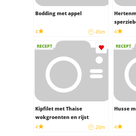
Bodding met appel
Hertenm
sperzie
4
4
45m
RECEPT
RECEPT
Kipfilet met Thaise
Husse me
wokgroenten en rijst
4
4
20m