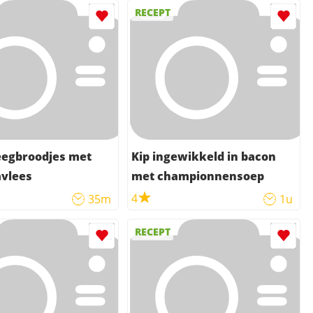
RECEPT
gbroodjes met
Kip ingewikkeld in bacon
vlees
met championnensoep
4
35m
1u
RECEPT