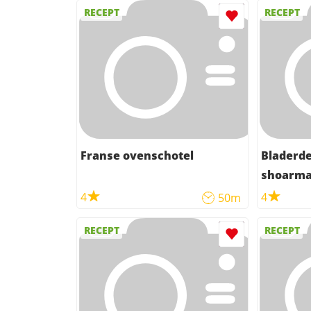
RECEPT
RECEPT
Franse ovenschotel
Bladerdee
shoarma
4
4
50m
RECEPT
RECEPT