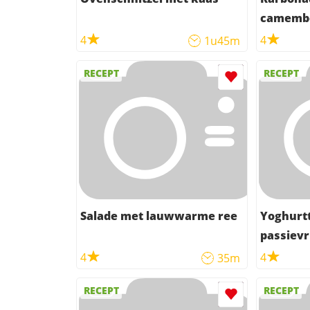
camemb
4
4
1u45m
RECEPT
RECEPT
Salade met lauwwarme ree
Yoghurt
passiev
4
4
35m
RECEPT
RECEPT