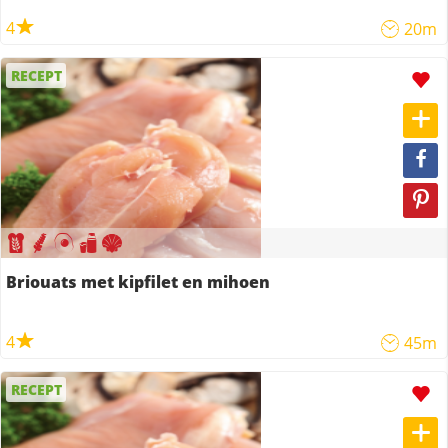
4
20m
RECEPT
Briouats met kipfilet en mihoen
4
45m
RECEPT