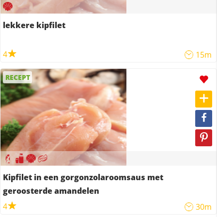
lekkere kipfilet
4
15m
RECEPT
Kipfilet in een gorgonzolaroomsaus met
geroosterde amandelen
4
30m