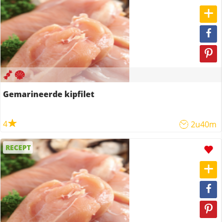
Gemarineerde kipfilet
4
2u40m
RECEPT