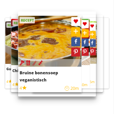
RECEPT
RECEPT
RECEPT
RECEPT
RECEPT
Guacamole
Pruimentaart met kaneel
Chili con carne
Sushi rijstsalade
Bruine bonensoep
maaltijdsalade
veganistisch
4
4
5m
55m
4
4
45m
40m
4
20m