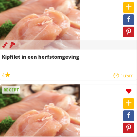
Kipfilet in een herfstomgeving
4
1u5m
RECEPT