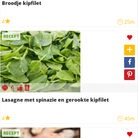
Broodje kipfilet
4
25m
RECEPT
Lasagne met spinazie en gerookte kipfilet
4
45m
RECEPT