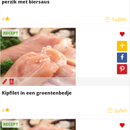
perzik met biersaus
4
1u20m
RECEPT
Kipfilet in een groentenbedje
4
2u5m
RECEPT