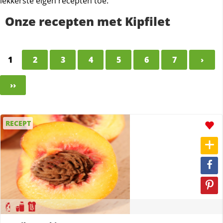
lekkerste eigen recepten toe.
Onze recepten met Kipfilet
1
2
3
4
5
6
7
›
››
RECEPT