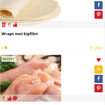
Wraps met kipfilet
4
20m
RECEPT