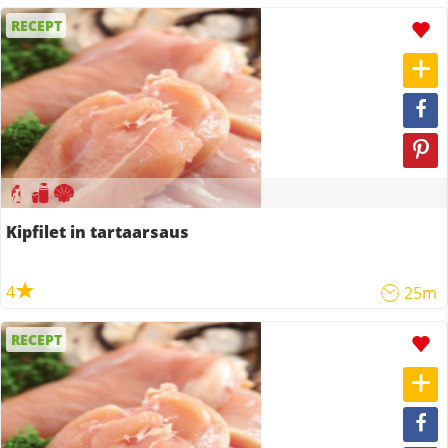
RECEPT
Kipfilet in tartaarsaus
4
25m
RECEPT