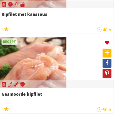
Kipfilet met kaassaus
4
40m
RECEPT
Gesmoorde kipfilet
4
50m