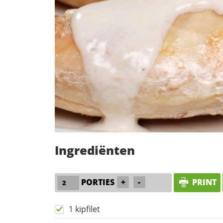
Ingrediënten
PORTIES
+
-
PRINT
1 kipfilet