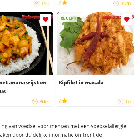
aiche
4
15u
30m
RECEPT
 met ananasrijst en
Kipfilet in masala
aus
4
30m
1u
ding van voedsel voor mensen met een voedselallergie
maken door duidelijke informatie omtrent de