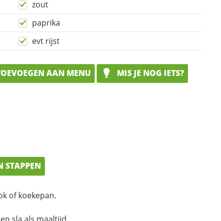
zout
paprika
evt rijst
OEVOEGEN AAN MENU
MIS JE NOG IETS?
N STAPPEN
wok of koekepan.
en sla als maaltijd.