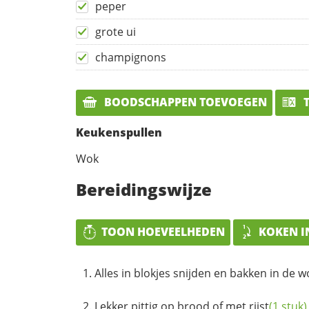
peper
grote ui
champignons
BOODSCHAPPEN TOEVOEGEN
T
Keukenspullen
Wok
Bereidingswijze
TOON HOEVEELHEDEN
KOKEN I
Alles in blokjes snijden en bakken in de 
Lekker pittig op brood of met
rijst
(1 stuk)