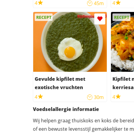
creme fr
4
4
45m
RECEPT
RECEPT
Gevulde kipfilet met
Kipfilet
exotische vruchten
kerries
4
4
30m
Voedselallergie informatie
Wij helpen graag thuiskoks en koks de berei
of een bewuste levensstijl gemakkelijker te 