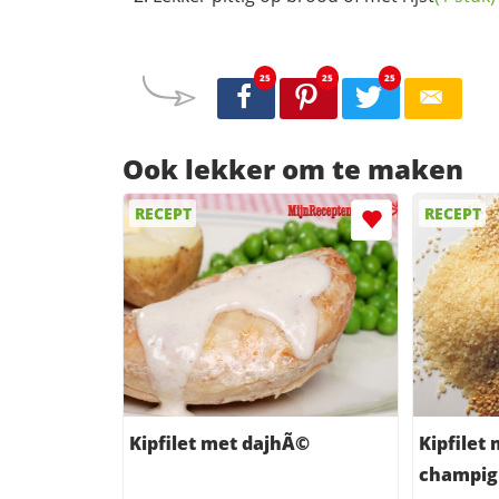
25
25
25
Ook lekker om te maken
RECEPT
RECEPT
Kipfilet met dajhÃ©
Kipfilet
champig