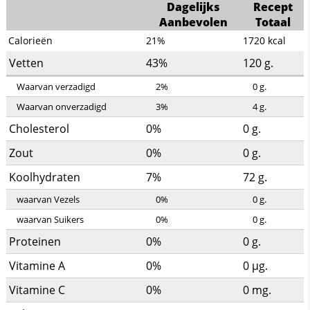
Dagelijks
Recept
Aanbevolen
Totaal
Calorieën
21%
1720
kcal
Vetten
43%
120
g.
Waarvan verzadigd
2%
0
g.
Waarvan onverzadigd
3%
4
g.
Cholesterol
0%
0
g.
Zout
0%
0
g.
Koolhydraten
7%
72
g.
waarvan Vezels
0%
0
g.
waarvan Suikers
0%
0
g.
Proteinen
0%
0
g.
Vitamine A
0%
0
µg.
Vitamine C
0%
0
mg.