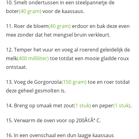
Smelt ondertussen in een steelpannetje de
boter
(40 gram)
voor de kaassaus.
Roer de
bloem
(40 gram)
erdoor en bak deze even
mee zonder dat het mengsel bruin verkleurt.
Temper het vuur en voeg al roerend geleidelijk de
melk
(400 milliliter)
toe totdat een mooie gladde roux
ontstaat.
Voeg de
Gorgonzola
(150 gram)
toe en roer totdat
deze geheel gesmolten is.
Breng op smaak met
zout
(1 stuk)
en
peper
(1 stuk)
.
Verwarm de oven voor op 200Â¢Âª C.
In een ovenschaal een dun laagje kaassaus