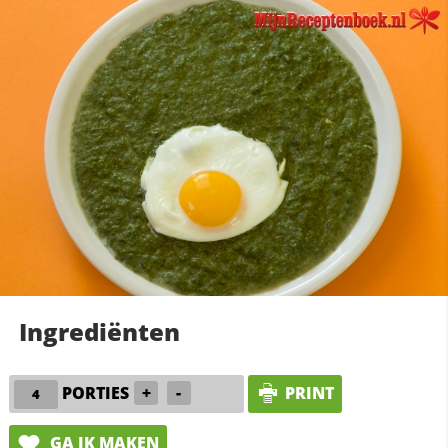
Ingrediënten
PORTIES
+
-
PRINT
GA IK MAKEN