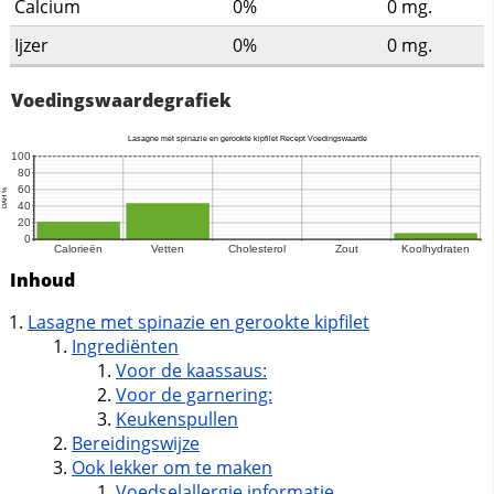
Calcium
0%
0
mg.
Ijzer
0%
0
mg.
Voedingswaardegrafiek
Inhoud
Lasagne met spinazie en gerookte kipfilet
Ingrediënten
Voor de kaassaus:
Voor de garnering:
Keukenspullen
Bereidingswijze
Ook lekker om te maken
Voedselallergie informatie