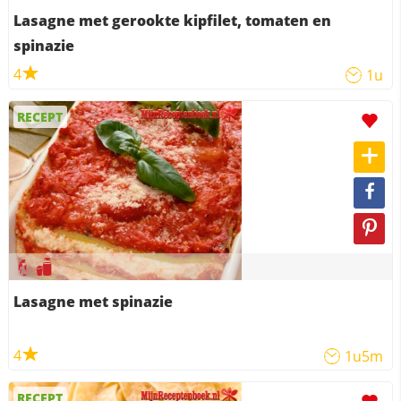
Lasagne met gerookte kipfilet, tomaten en
spinazie
4
1u
RECEPT
Lasagne met spinazie
4
1u5m
RECEPT