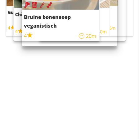
Guacamole
Pruimentaart met kaneel
Chili con carne
Sushi rijstsalade
Bruine bonensoep
maaltijdsalade
veganistisch
4
4
5m
55m
4
4
45m
40m
4
20m