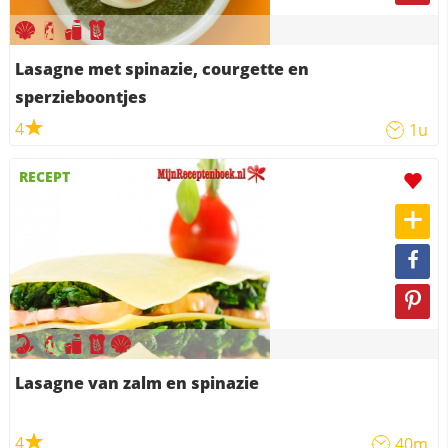
Lasagne met spinazie, courgette en
sperzieboontjes
4
1u
RECEPT
Lasagne van zalm en spinazie
4
40m