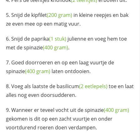
Pers de
teentjes knoflook
(2 teentjes)
erboven uit.
Snijd de
kipfilet
(200 gram)
in kleine reepjes en bak
ze even mee op een matig vuur.
Snijd de
paprika
(1 stuk)
julienne en voeg hem toe
met de
spinazie
(400 gram)
.
Goed doorroeren en op een laag vuurtje de
spinazie
(400 gram)
laten ontdooien.
Voeg als laatste de
basilicum
(2 eetlepels)
toe en laat
alles nog even doorsudderen.
Wanneer er teveel vocht uit de
spinazie
(400 gram)
gekomen is dit op een zacht vuurtje en onder
voortdurend roeren doen verdampen.