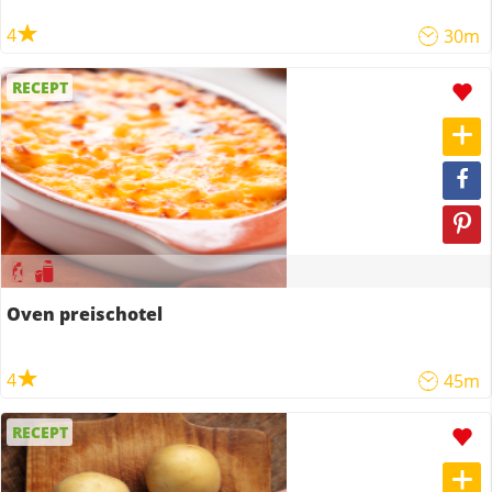
4
30m
RECEPT
Oven preischotel
4
45m
RECEPT