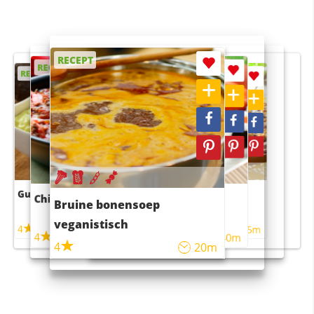
RECEPT
RECEPT
RECEPT
RECEPT
RECEPT
Guacamole
Pruimentaart met kaneel
Chili con carne
Sushi rijstsalade
Bruine bonensoep
maaltijdsalade
veganistisch
4
4
5m
55m
4
4
45m
40m
4
20m