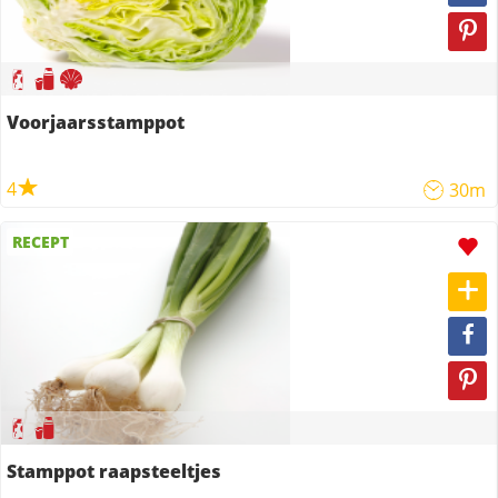
Voorjaarsstamppot
4
30m
RECEPT
Stamppot raapsteeltjes