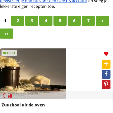
Registreer je dan nu voor een GRATIS account
en voeg je
lekkerste eigen recepten toe.
1
2
3
4
5
6
7
›
››
RECEPT
Zuurkool uit de oven