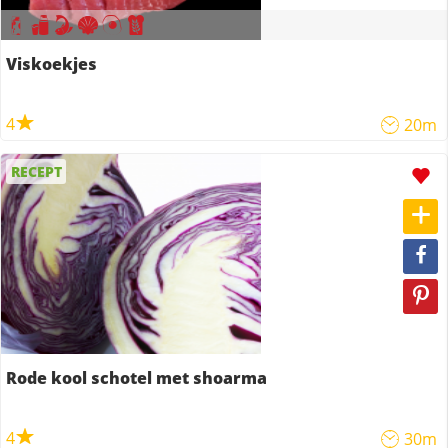
Viskoekjes
4
20m
RECEPT
Rode kool schotel met shoarma
4
30m