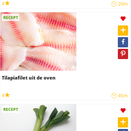
4
20m
RECEPT
Tilapiafilet uit de oven
4
45m
RECEPT