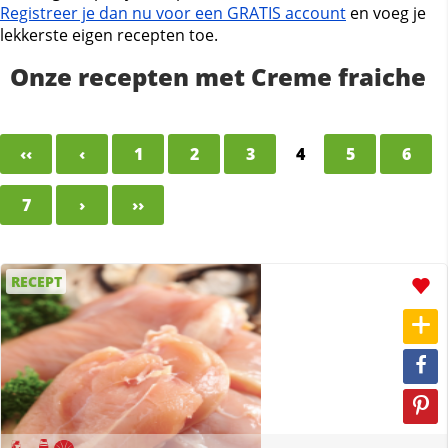
Registreer je dan nu voor een GRATIS account
en voeg je
lekkerste eigen recepten toe.
Onze recepten met Creme fraiche
‹‹
‹
1
2
3
4
5
6
7
›
››
RECEPT