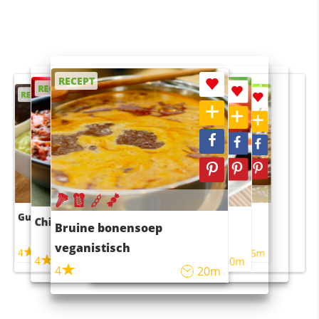
RECEPT
RECEPT
RECEPT
RECEPT
RECEPT
Guacamole
Pruimentaart met kaneel
Chili con carne
Sushi rijstsalade
Bruine bonensoep
maaltijdsalade
veganistisch
4
4
5m
55m
4
4
45m
40m
4
20m