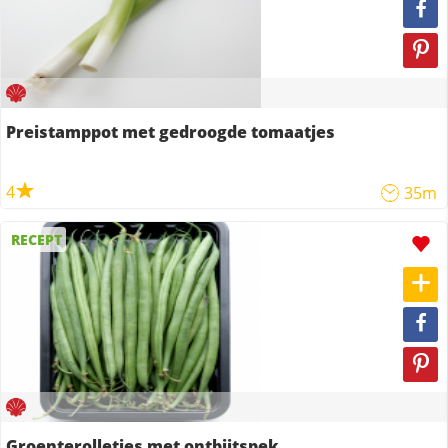
Preistamppot met gedroogde tomaatjes
4
35m
RECEPT
Groenterolletjes met ontbijtspek