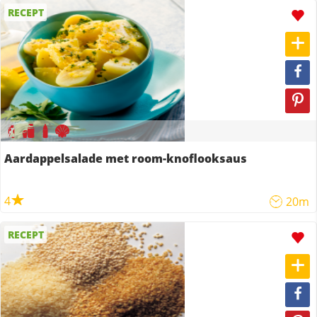
RECEPT
Aardappelsalade met room-knoflooksaus
4
20m
RECEPT