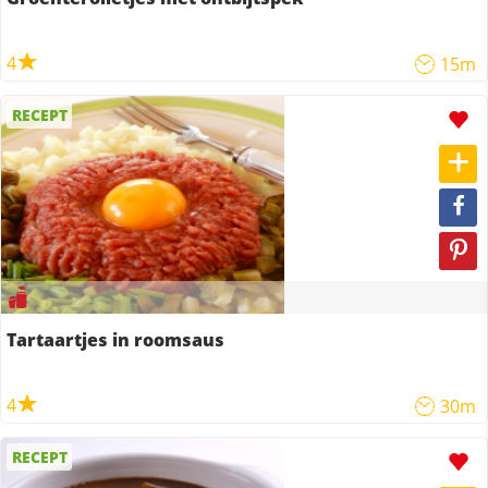
4
15m
RECEPT
Tartaartjes in roomsaus
4
30m
RECEPT