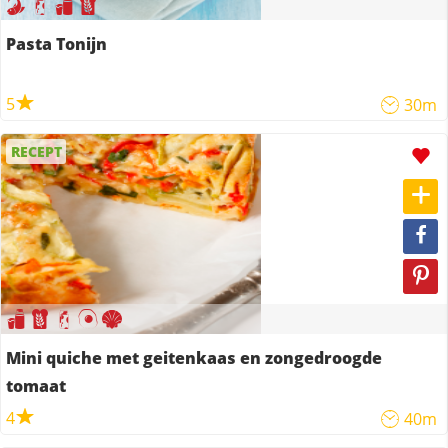
Pasta Tonijn
5
30m
RECEPT
Mini quiche met geitenkaas en zongedroogde
tomaat
4
40m