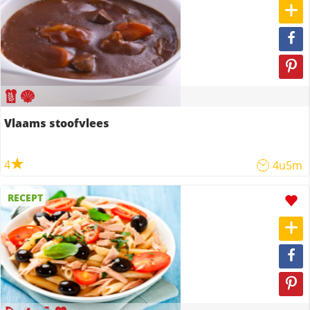
Vlaams stoofvlees
4
4u5m
RECEPT