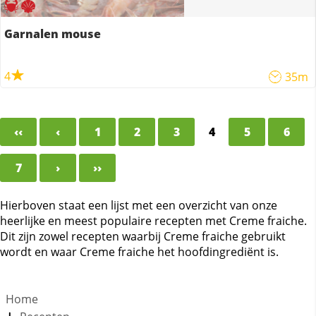
Garnalen mouse
4
35m
‹‹
‹
1
2
3
4
5
6
7
›
››
Hierboven staat een lijst met een overzicht van onze
heerlijke en meest populaire recepten met Creme fraiche.
Dit zijn zowel recepten waarbij Creme fraiche gebruikt
wordt en waar Creme fraiche het hoofdingrediënt is.
Home