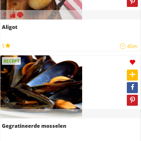
Aligot
5
45m
RECEPT
Gegratineerde mosselen