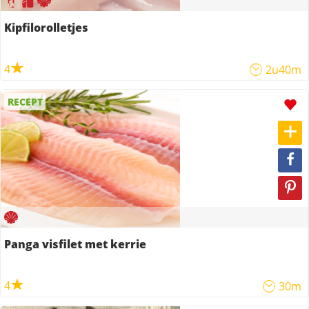
Kipfilorolletjes
4
2u40m
RECEPT
Panga visfilet met kerrie
4
30m