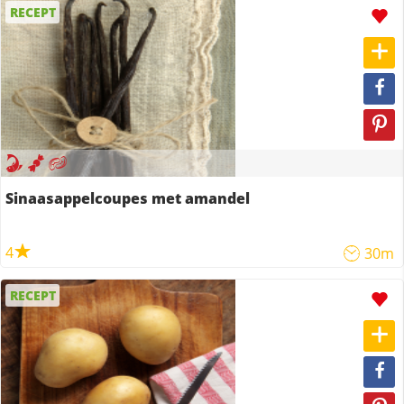
RECEPT
Sinaasappelcoupes met amandel
4
30m
RECEPT