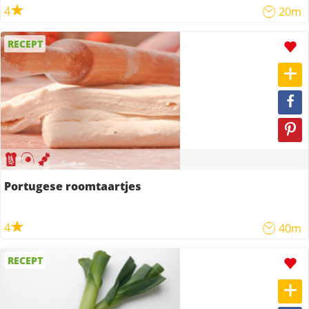
4
20m
RECEPT
Portugese roomtaartjes
4
40m
RECEPT