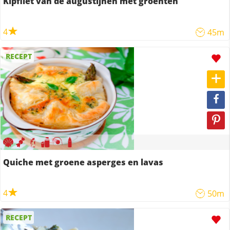
Kipfilet van de augustijnen met groenten
4
45m
RECEPT
Quiche met groene asperges en lavas
4
50m
RECEPT