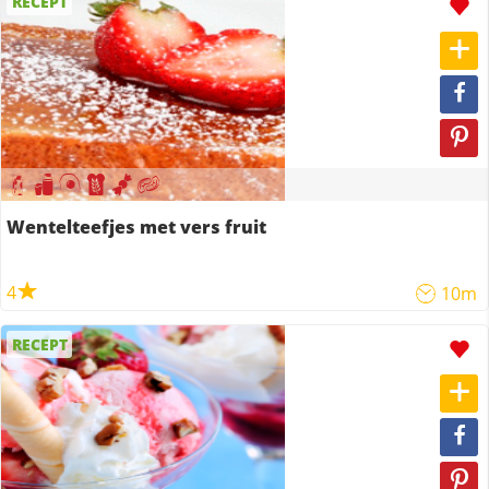
RECEPT
Wentelteefjes met vers fruit
4
10m
RECEPT