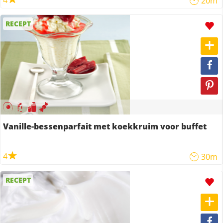
4
20m
RECEPT
Vanille-bessenparfait met koekkruim voor buffet
4
30m
RECEPT