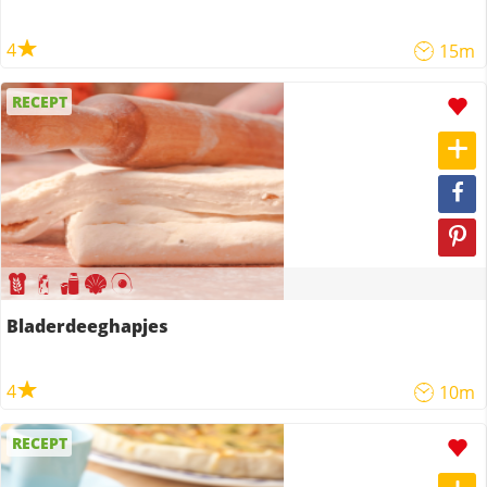
4
15m
RECEPT
Bladerdeeghapjes
4
10m
RECEPT