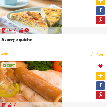
Asperge quiche
4
45m
RECEPT