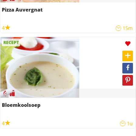
Pizza Auvergnat
4
15m
RECEPT
Bloemkoolsoep
4
1u