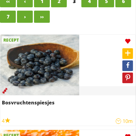
‹‹
‹
1
2
3
4
5
6
7
›
››
RECEPT
Bosvruchtenspiesjes
4
10m
RECEPT