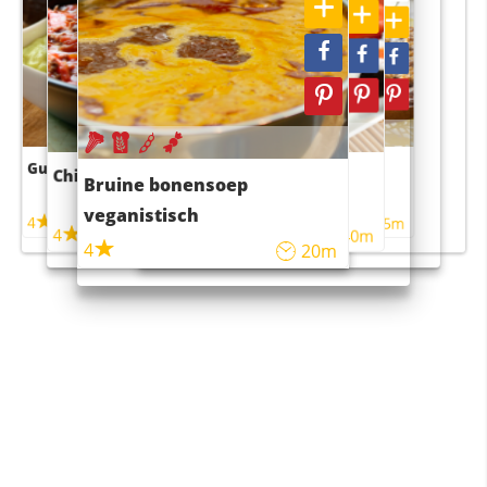
Guacamole
Pruimentaart met kaneel
Chili con carne
Sushi rijstsalade
Bruine bonensoep
maaltijdsalade
veganistisch
4
4
5m
55m
4
4
45m
40m
4
20m