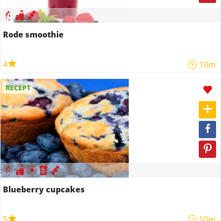
Rode smoothie
4
10m
RECEPT
Blueberry cupcakes
5
50m