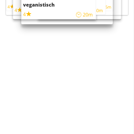
maaltijdsalade
veganistisch
4
4
5m
55m
4
4
45m
40m
4
20m