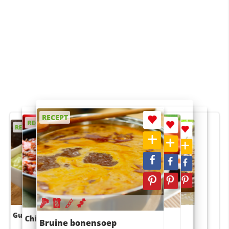
RECEPT
RECEPT
RECEPT
RECEPT
RECEPT
Guacamole
Pruimentaart met kaneel
Chili con carne
Sushi rijstsalade
Bruine bonensoep