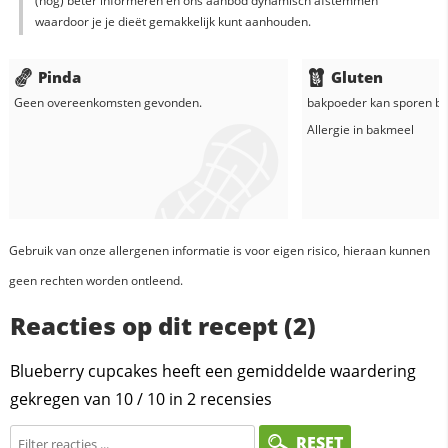
(nog) beter informeren en ons aanbod dynamisch afstemmen
waardoor je je dieët gemakkelijk kunt aanhouden.
Pinda
Gluten
Geen overeenkomsten gevonden.
bakpoeder
kan sporen be
Allergie in
bakmeel
Gebruik van onze allergenen informatie is voor eigen risico, hieraan kunnen
geen rechten worden ontleend.
Reacties op dit recept (2)
Blueberry cupcakes heeft een gemiddelde waardering
gekregen van
10
/
10
in
2
recensies
RESET