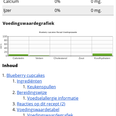
Calcium
0%
0
mg.
Ijzer
0%
0
mg.
Voedingswaardegrafiek
Inhoud
Blueberry cupcakes
Ingrediënten
Keukenspullen
Bereidingswijze
Voedselallergie informatie
Reacties op dit recept (2)
Voedingswaardetabel
Voedingswaardegrafiek