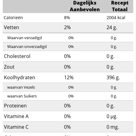
Dagelijks
Recept
Aanbevolen
Totaal
Calorieën
8%
2004
kcal
Vetten
2%
24
g.
Waarvan verzadigd
0%
0
g.
Waarvan onverzadigd
0%
0
g.
Cholesterol
0%
0
g.
Zout
0%
0
g.
Koolhydraten
12%
396
g.
waarvan Vezels
0%
0
g.
waarvan Suikers
0%
0
g.
Proteinen
0%
0
g.
Vitamine A
0%
0
µg.
Vitamine C
0%
0
mg.