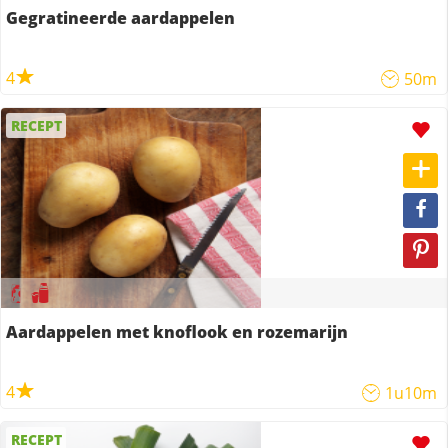
Gegratineerde aardappelen
4
50m
RECEPT
Aardappelen met knoflook en rozemarijn
4
1u10m
RECEPT