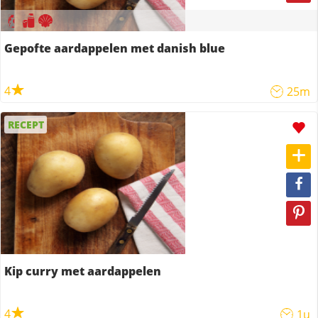
Gepofte aardappelen met danish blue
4
25m
RECEPT
Kip curry met aardappelen
4
1u