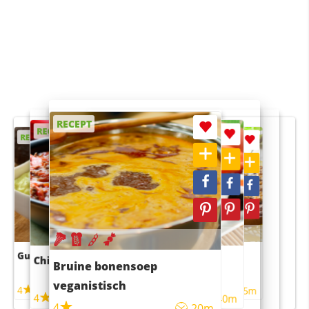
RECEPT
RECEPT
RECEPT
RECEPT
RECEPT
Guacamole
Pruimentaart met kaneel
Chili con carne
Sushi rijstsalade
Bruine bonensoep
maaltijdsalade
veganistisch
4
4
5m
55m
4
4
45m
40m
4
20m