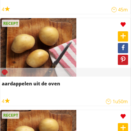
4
45m
RECEPT
aardappelen uit de oven
4
1u50m
RECEPT