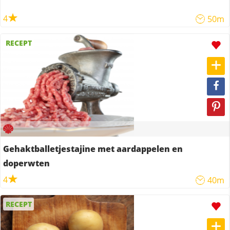
4
50m
RECEPT
Gehaktballetjestajine met aardappelen en
doperwten
4
40m
RECEPT