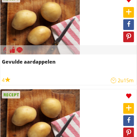
Gevulde aardappelen
4
2u15m
RECEPT