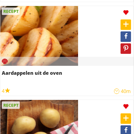
RECEPT
Aardappelen uit de oven
4
40m
RECEPT