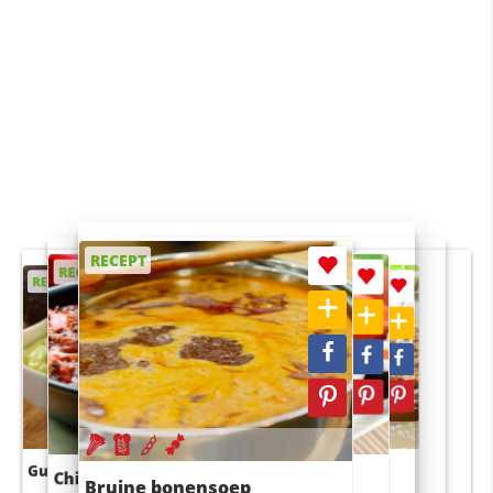
RECEPT
RECEPT
RECEPT
RECEPT
RECEPT
Guacamole
Pruimentaart met kaneel
Chili con carne
Sushi rijstsalade
Bruine bonensoep