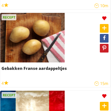
4
10m
RECEPT
Gebakken Franse aardappeltjes
4
15m
RECEPT