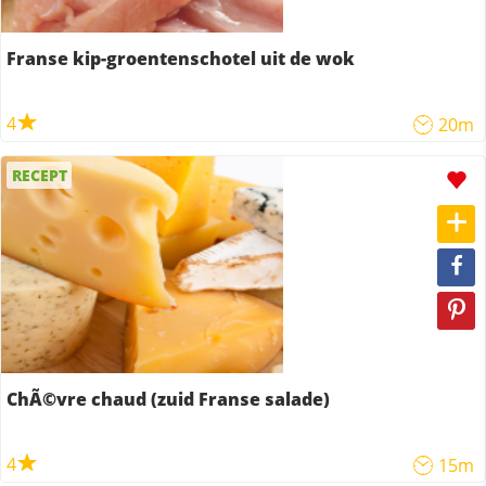
Franse kip-groentenschotel uit de wok
4
20m
RECEPT
ChÃ©vre chaud (zuid Franse salade)
4
15m