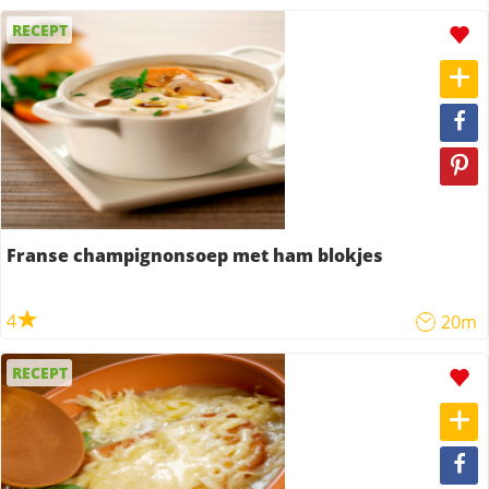
RECEPT
Franse champignonsoep met ham blokjes
4
20m
RECEPT