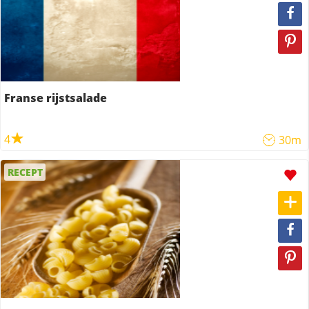
Franse rijstsalade
4
30m
RECEPT