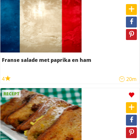
Franse salade met paprika en ham
4
20m
RECEPT