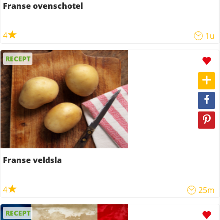
Franse ovenschotel
4
1u
RECEPT
Franse veldsla
4
25m
RECEPT