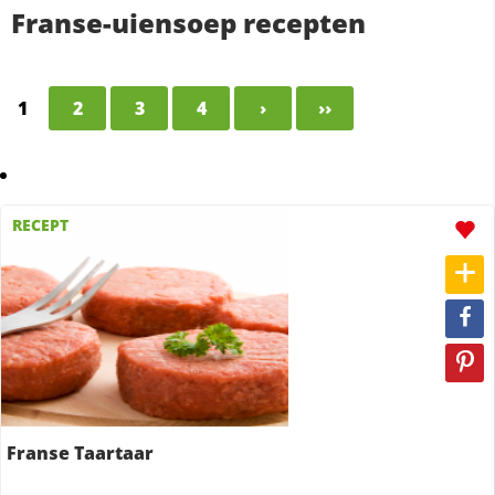
Franse-uiensoep recepten
1
2
3
4
›
››
RECEPT
Franse Taartaar