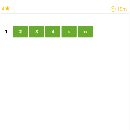
4
15m
1
2
3
4
›
››