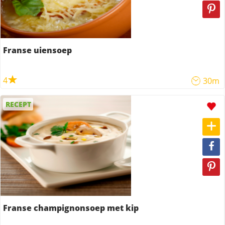
Franse uiensoep
4
30m
RECEPT
Franse champignonsoep met kip