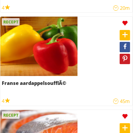
4
20m
RECEPT
Franse aardappelsoufflÃ©
4
45m
RECEPT