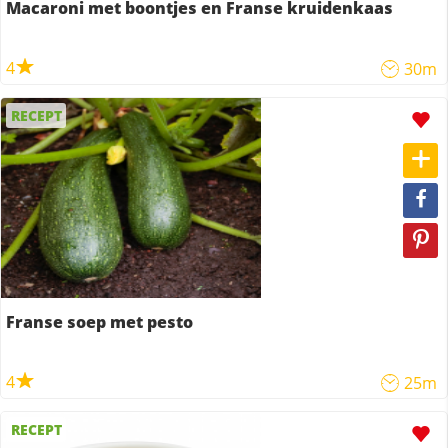
Macaroni met boontjes en Franse kruidenkaas
4
30m
RECEPT
Franse soep met pesto
4
25m
RECEPT