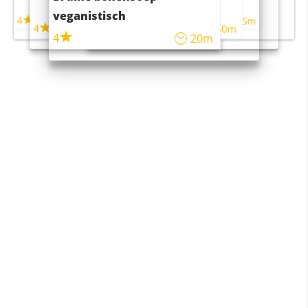
maaltijdsalade
veganistisch
4
4
5m
55m
4
4
45m
40m
4
20m