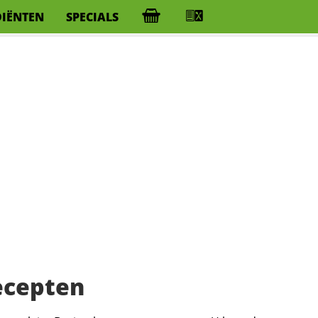
DIËNTEN
SPECIALS
ecepten