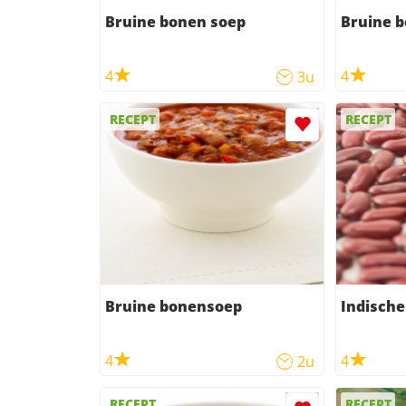
Bruine bonen soep
Bruine 
4
4
3u
RECEPT
RECEPT
Bruine bonensoep
Indische
4
4
2u
RECEPT
RECEPT