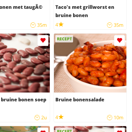
bonen met taugÃ©
Taco's met grillworst en
bruine bonen
4
35m
35m
RECEPT
 bruine bonen soep
Bruine bonensalade
4
2u
10m
RECEPT