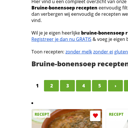
Hier vind u een compleet overzicht van onz
Bruine-bonensoep recepten
eenvoudig filt
dan verbergen wij eenvoudig de recepten welk
vind.
Wil je je eigen heerlijke
bruine-bonensoep 
Registreer je dan nu GRATIS
& voeg je eigen 
Toon recepten:
zonder melk
zonder ei
gluten
Bruine-bonensoep recepte
1
2
3
4
5
›
RECEPT
RECEPT