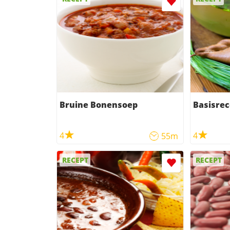
Bruine Bonensoep
Basisrec
4
4
55m
RECEPT
RECEPT