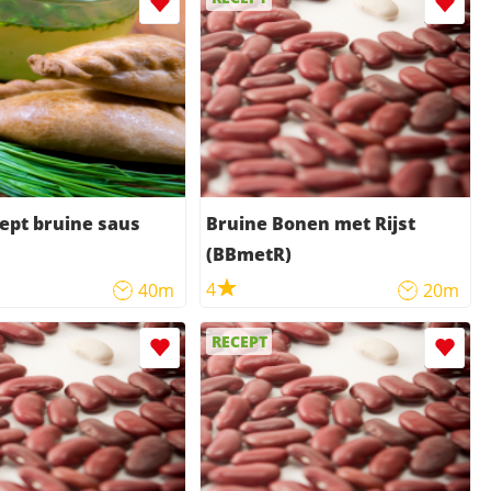
ept bruine saus
Bruine Bonen met Rijst
(BBmetR)
4
40m
20m
RECEPT