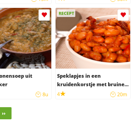
RECEPT
onensoep uit
Speklapjes in een
ker
kruidenkorstje met bruine
bonen
4
8u
20m
››