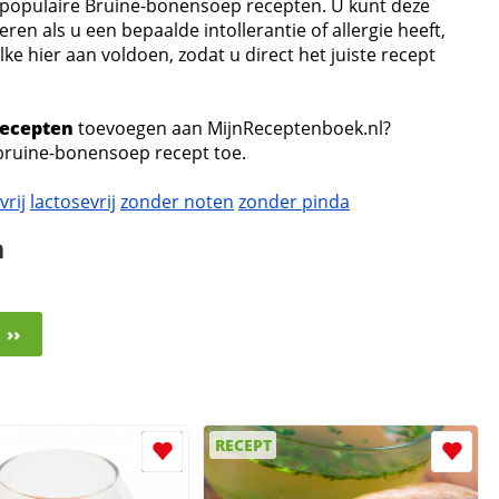
e populaire Bruine-bonensoep recepten. U kunt deze
eren als u een bepaalde intollerantie of allergie heeft,
e hier aan voldoen, zodat u direct het juiste recept
recepten
toevoegen aan MijnReceptenboek.nl?
bruine-bonensoep recept toe.
vrij
lactosevrij
zonder noten
zonder pinda
n
››
RECEPT