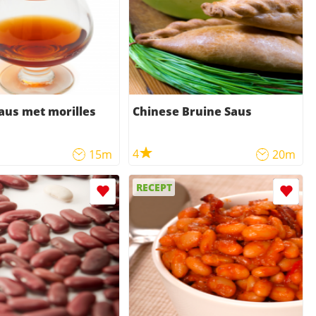
aus met morilles
Chinese Bruine Saus
4
15m
20m
RECEPT