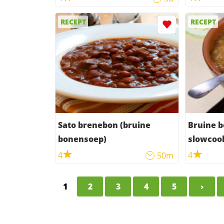
RECEPT
RECEPT
Sato brenebon (bruine
Bruine b
bonensoep)
slowcoo
4
4
50m
1
2
3
4
5
›