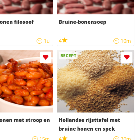
onen filosoof
Bruine-bonensoep
4
1u
10m
RECEPT
onen met stroop en
Hollandse rijsttafel met
bruine bonen en spek
4
15m
30m