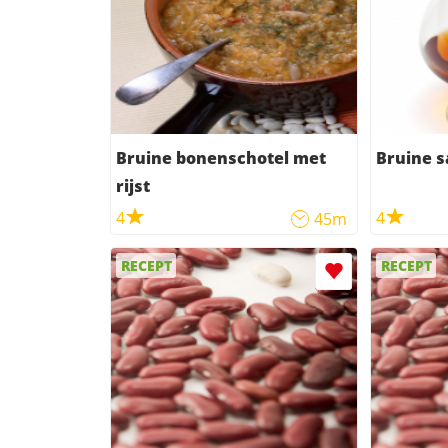
Bruine bonenschotel met
Bruine s
rijst
4
4
45m
RECEPT
RECEPT