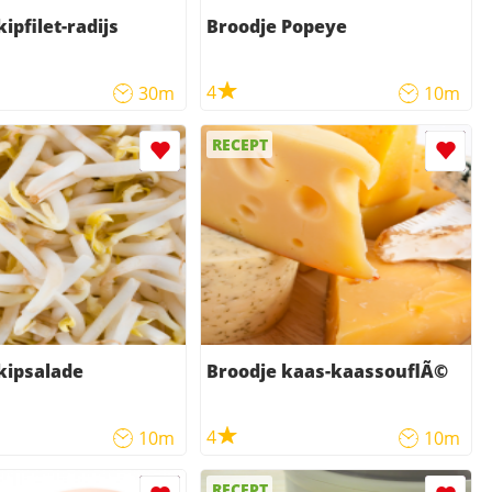
ipfilet-radijs
Broodje Popeye
4
30m
10m
RECEPT
kipsalade
Broodje kaas-kaassouflÃ©
4
10m
10m
RECEPT