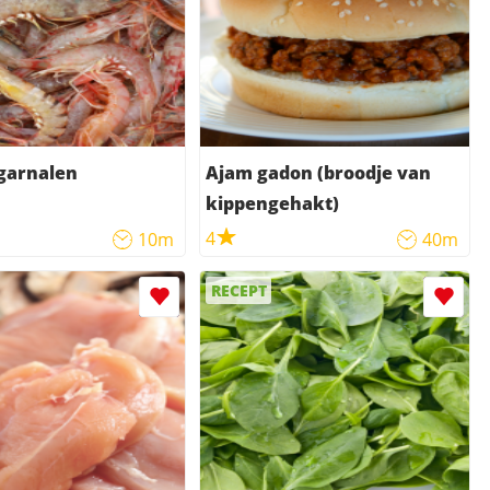
garnalen
Ajam gadon (broodje van
kippengehakt)
4
10m
40m
RECEPT