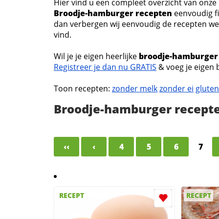
Hier vind u een compleet overzicht van onz
Broodje-hamburger recepten
eenvoudig fil
dan verbergen wij eenvoudig de recepten welk
vind.
Wil je je eigen heerlijke
broodje-hamburger
Registreer je dan nu GRATIS
& voeg je eigen 
Toon recepten:
zonder melk
zonder ei
gluten
Broodje-hamburger recept
‹‹
‹
4
5
6
7
RECEPT
RECEPT