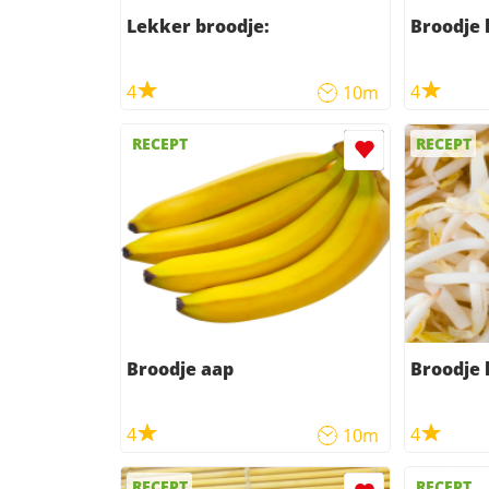
Lekker broodje:
Broodje k
4
4
10m
RECEPT
RECEPT
Broodje aap
Broodje 
4
4
10m
RECEPT
RECEPT