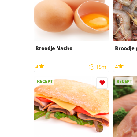
Broodje Nacho
Broodje 
4
4
15m
RECEPT
RECEPT