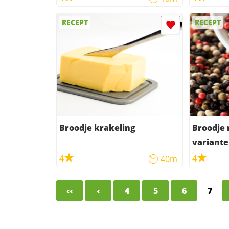
RECEPT
RECEPT
Broodje krakeling
Broodje 
variante
4
4
40m
‹‹
‹
4
5
6
7