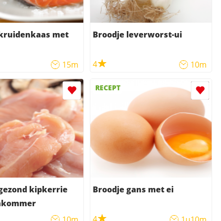
 kruidenkaas met
Broodje leverworst-ui
4
15m
10m
RECEPT
gezond kipkerrie
Broodje gans met ei
mkommer
4
10m
1u10m