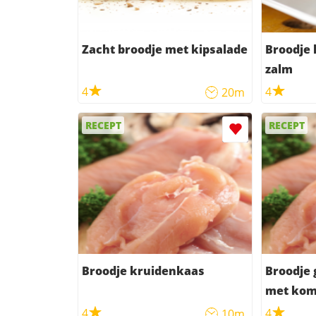
Zacht broodje met kipsalade
Broodje
zalm
4
4
20m
RECEPT
RECEPT
Broodje kruidenkaas
Broodje 
met ko
4
4
10m