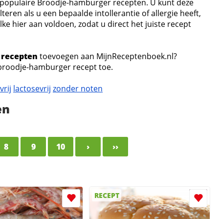
e populaire Broodje-hamburger recepten. U kunt deze
teren als u een bepaalde intollerantie of allergie heeft,
e hier aan voldoen, zodat u direct het juiste recept
 recepten
toevoegen aan MijnReceptenboek.nl?
broodje-hamburger recept toe.
vrij
lactosevrij
zonder noten
en
8
9
10
›
››
RECEPT