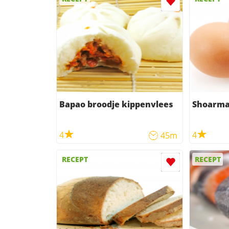
Bapao broodje kippenvlees
Shoarma
4
4
45m
RECEPT
RECEPT