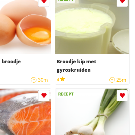
 broodje
Broodje kip met
gyroskruiden
4
30m
25m
RECEPT