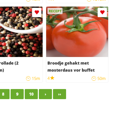
RECEPT
rollade (2
Broodje gehakt met
n)
mosterdaus vor buffet
4
15m
50m
8
9
10
›
››