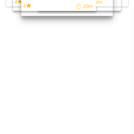
4
4
45m
40m
4
20m