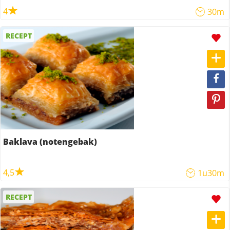
4
30m
RECEPT
Baklava (notengebak)
4,5
1u30m
RECEPT