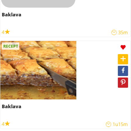
Baklava
4
35m
RECEPT
Baklava
4
1u15m