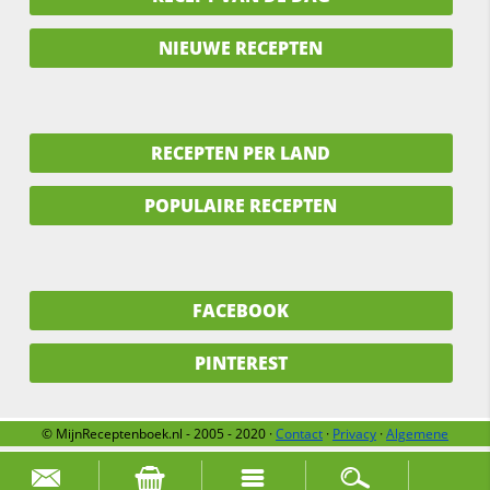
NIEUWE RECEPTEN
RECEPTEN PER LAND
POPULAIRE RECEPTEN
FACEBOOK
PINTEREST
© MijnReceptenboek.nl - 2005 - 2020 ·
Contact
·
Privacy
·
Algemene
voorwaarden
·
Support
·
Over ons
Zoek naar: