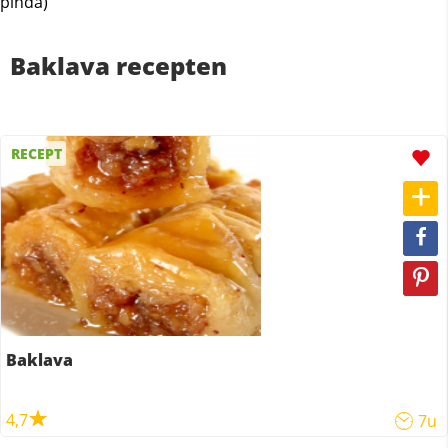
pinda)
Baklava recepten
RECEPT
Baklava
4,7
7u