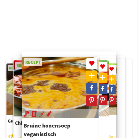
RECEPT
RECEPT
RECEPT
RECEPT
RECEPT
Guacamole
Pruimentaart met kaneel
Chili con carne
Sushi rijstsalade
Bruine bonensoep
maaltijdsalade
veganistisch
4
4
5m
55m