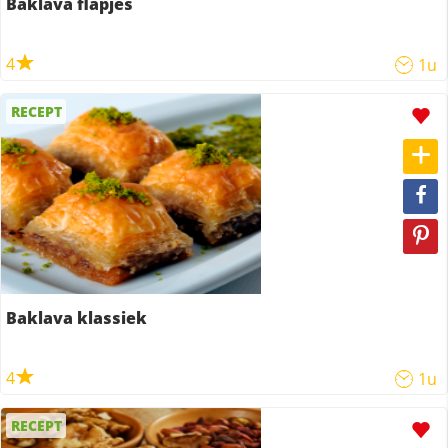
Baklava flapjes
4
1u
RECEPT
Baklava klassiek
4
1u
RECEPT