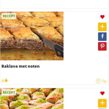
RECEPT
Baklava met noten
4
1u
RECEPT