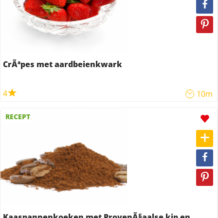
CrÃªpes met aardbeienkwark
4
10m
RECEPT
Kaaspannenkoeken met ProvenÃ§aalse kip en