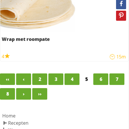
Wrap met roompate
4
15m
‹‹
‹
2
3
4
5
6
7
8
›
››
Home
Recepten