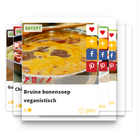
RECEPT
RECEPT
RECEPT
RECEPT
RECEPT
Guacamole
Pruimentaart met kaneel
Chili con carne
Sushi rijstsalade
Bruine bonensoep
maaltijdsalade
veganistisch
4
4
5m
55m
4
4
45m
40m
4
20m