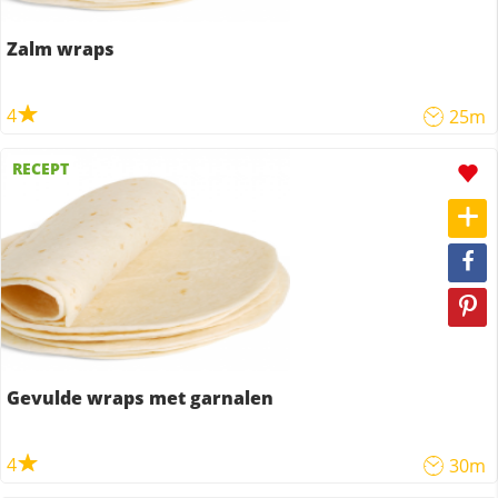
Zalm wraps
4
25m
RECEPT
Gevulde wraps met garnalen
4
30m