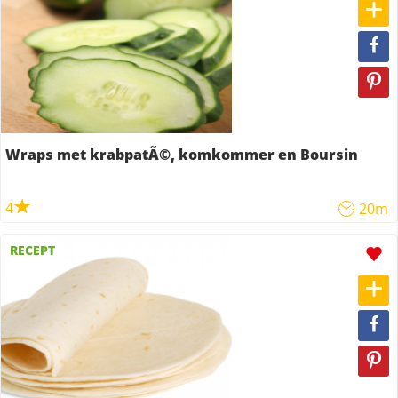
Wraps met krabpatÃ©, komkommer en Boursin
4
20m
RECEPT