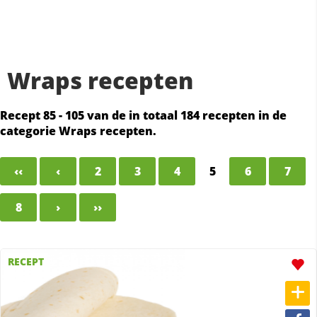
Wraps recepten
Recept 85 - 105 van de in totaal 184 recepten in de
categorie Wraps recepten.
‹‹
‹
2
3
4
5
6
7
8
›
››
RECEPT