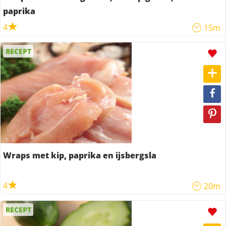
paprika
4
15m
RECEPT
Wraps met kip, paprika en ijsbergsla
4
20m
RECEPT