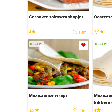
Gerookte zalmwraphapjes
Oosters
4
2,5
10m
RECEPT
RECEPT
Mexicaanse wraps
Mexicaa
kikkere
3,5
4
20m