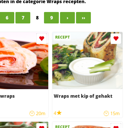
epten in de categorie Wraps recepten.
6
7
8
9
›
››
RECEPT
 wraps
Wraps met kip of gehakt
4
20m
15m
RECEPT