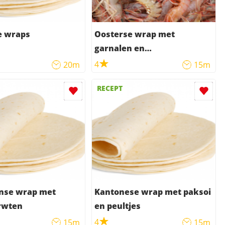
e wraps
Oosterse wrap met
garnalen en
bamboescheuten
4
20m
15m
RECEPT
nse wrap met
Kantonese wrap met paksoi
rwten
en peultjes
4
15m
15m