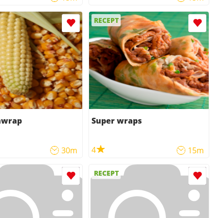
RECEPT
awrap
Super wraps
4
30m
15m
RECEPT