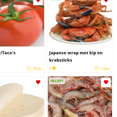
s/Taco's
Japanse wrap met kip en
krabsticks
4
35m
15m
RECEPT