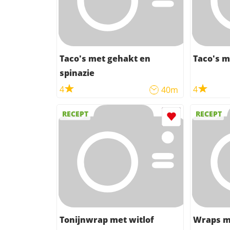
Taco's met gehakt en
Taco's 
spinazie
4
4
40m
RECEPT
RECEPT
Tonijnwrap met witlof
Wraps m