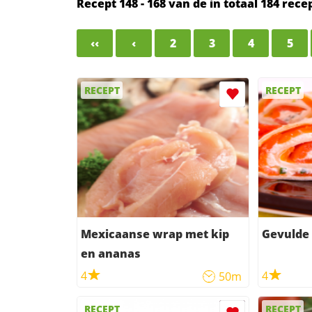
Recept 148 - 168 van de in totaal 184 rec
‹‹
‹
2
3
4
5
RECEPT
RECEPT
Mexicaanse wrap met kip
Gevulde
en ananas
4
4
50m
RECEPT
RECEPT