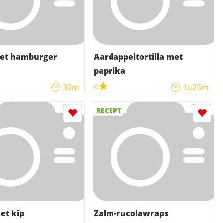
met hamburger
Aardappeltortilla met
paprika
4
30m
1u25m
RECEPT
et kip
Zalm-rucolawraps