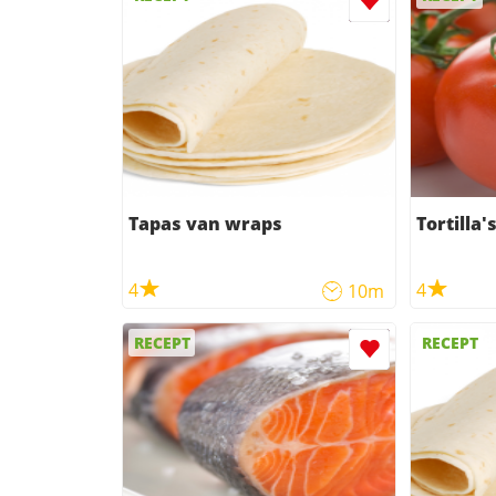
Tapas van wraps
Tortilla'
4
4
10m
RECEPT
RECEPT