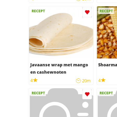
RECEPT
RECEPT
Javaanse wrap met mango
Shoarm
en cashewnoten
4
4
20m
RECEPT
RECEPT