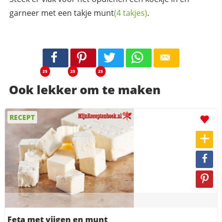
garneer met een takje
munt
(4 takjes)
.
25
25
25
Ook lekker om te maken
RECEPT
Feta met vijgen en munt