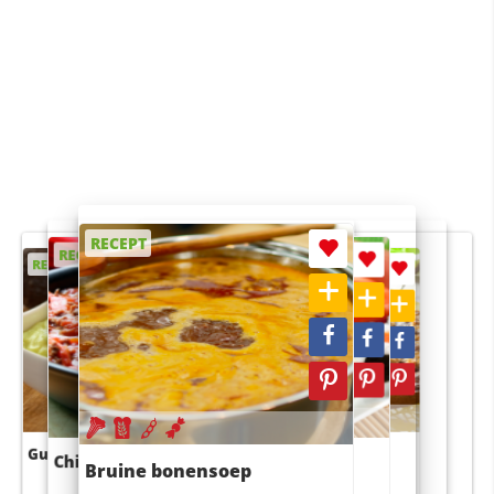
RECEPT
RECEPT
RECEPT
RECEPT
RECEPT
Guacamole
Pruimentaart met kaneel
Chili con carne
Sushi rijstsalade
Bruine bonensoep
maaltijdsalade