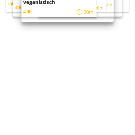
veganistisch
4
4
5m
55m
4
4
45m
40m
4
20m