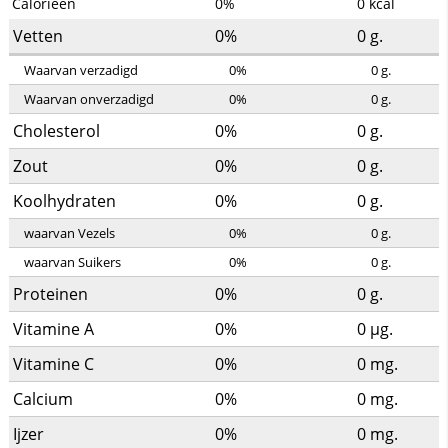
Calorieën
0%
0
kcal
Vetten
0%
0
g.
Waarvan verzadigd
0%
0
g.
Waarvan onverzadigd
0%
0
g.
Cholesterol
0%
0
g.
Zout
0%
0
g.
Koolhydraten
0%
0
g.
waarvan Vezels
0%
0
g.
waarvan Suikers
0%
0
g.
Proteinen
0%
0
g.
Vitamine A
0%
0
µg.
Vitamine C
0%
0
mg.
Calcium
0%
0
mg.
Ijzer
0%
0
mg.