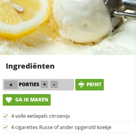
Ingrediënten
PORTIES
+
-
PRINT
GA IK MAKEN
4 volle eetlepels citroenijs
4 cigarettes Russe of ander opgerold koekje