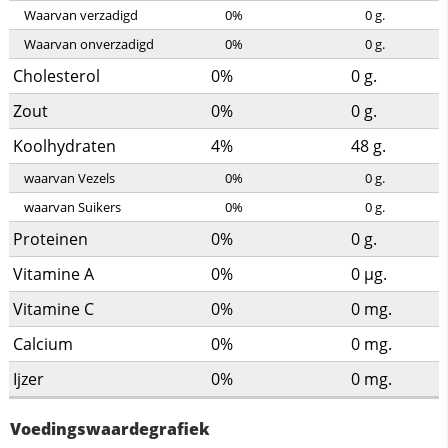
Waarvan verzadigd
0%
0
g.
Waarvan onverzadigd
0%
0
g.
Cholesterol
0%
0
g.
Zout
0%
0
g.
Koolhydraten
4%
48
g.
waarvan Vezels
0%
0
g.
waarvan Suikers
0%
0
g.
Proteinen
0%
0
g.
Vitamine A
0%
0
µg.
Vitamine C
0%
0
mg.
Calcium
0%
0
mg.
Ijzer
0%
0
mg.
Voedingswaardegrafiek