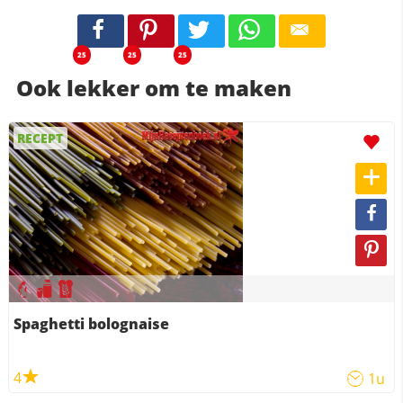
25
25
25
Ook lekker om te maken
RECEPT
Spaghetti bolognaise
4
1u