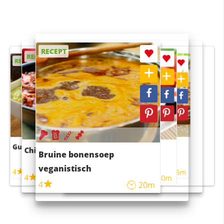
RECEPT
RECEPT
RECEPT
RECEPT
RECEPT
Guacamole
Pruimentaart met kaneel
Chili con carne
Sushi rijstsalade
Bruine bonensoep
maaltijdsalade
veganistisch
4
4
5m
55m
4
4
45m
40m
4
20m