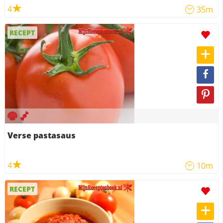
4
35m
RECEPT
Verse pastasaus
4
10m
RECEPT