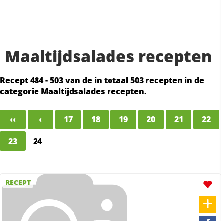
Maaltijdsalades recepten
Recept 484 - 503 van de in totaal 503 recepten in de
categorie Maaltijdsalades recepten.
‹‹
‹
17
18
19
20
21
22
23
24
RECEPT