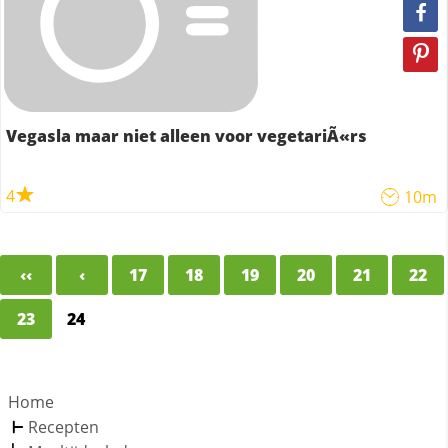
Vegasla maar niet alleen voor vegetariÃ«rs
4
10m
‹‹
‹
17
18
19
20
21
22
23
24
Home
Recepten