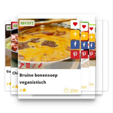
RECEPT
RECEPT
RECEPT
RECEPT
RECEPT
Guacamole
Pruimentaart met kaneel
Chili con carne
Sushi rijstsalade
Bruine bonensoep
maaltijdsalade
veganistisch
4
4
5m
55m
4
4
45m
40m
4
20m