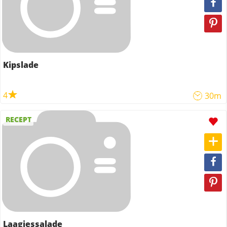
Kipslade
4
30m
RECEPT
Laagjessalade