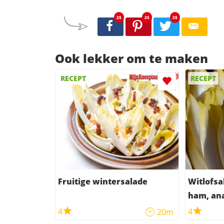
25
25
25
Ook lekker om te maken
RECEPT
RECEPT
Fruitige wintersalade
Witlofsa
ham, ana
4
4
20m