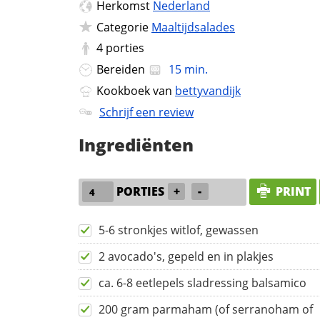
Herkomst
Nederland
Categorie
Maaltijdsalades
4
porties
Bereiden
15 min.
Kookboek van
bettyvandijk
Schrijf een review
Ingrediënten
PORTIES
+
-
PRINT
5-6 stronkjes witlof, gewassen
2 avocado's, gepeld en in plakjes
ca. 6-8 eetlepels sladressing balsamico
200 gram parmaham (of serranoham of