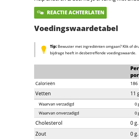
REACTIE ACHTERLATEN
Voedingswaardetabel
Tip:
Bewuster met ingrediënten omgaan? Klik of dru
bijdrage heeft in desbetreffende voedingswaarde.
Per
por
Calorieën
186
Vetten
11
Waarvan verzadigd
0
Waarvan onverzadigd
0
Cholesterol
0
g.
Zout
0
g.