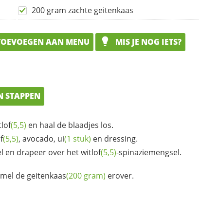
200 gram zachte geitenkaas
OEVOEGEN AAN MENU
MIS JE NOG IETS?
N STAPPEN
tlof
(5,5)
en haal de blaadjes los.
f
(5,5)
, avocado,
ui
(1 stuk)
en dressing.
l en drapeer over het
witlof
(5,5)
-spinaziemengsel.
uimel de
geitenkaas
(200 gram)
erover.