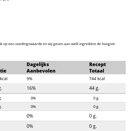
k op een voedingswaarde en wij geven aan welk ingrediënt de hoogste
Dagelijks
Recept
tie
Aanbevolen
Totaal
kcal
9%
744
kcal
g.
16%
44
g.
g.
0%
0
g.
g.
0%
0
g.
0%
0
g.
0%
0
g.