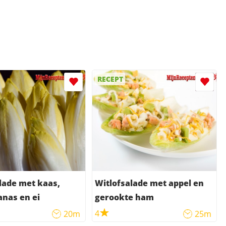
RECEPT
lade met kaas,
Witlofsalade met appel en
nas en ei
gerookte ham
4
20m
25m