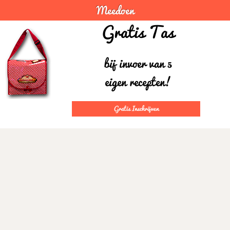
Meedoen
Gratis Tas
bij invoer van 5
eigen recepten!
Gratis Inschrijven