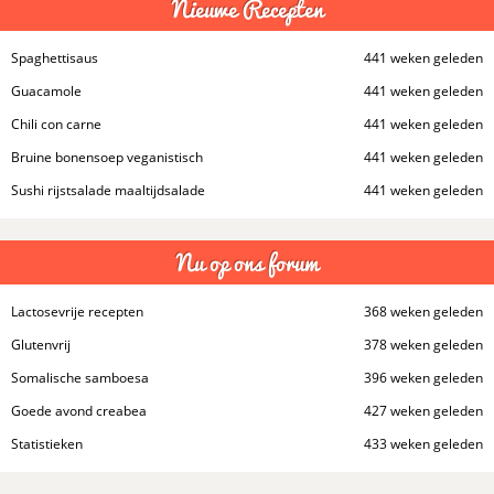
Nieuwe Recepten
Spaghettisaus
441 weken geleden
Guacamole
441 weken geleden
Chili con carne
441 weken geleden
Bruine bonensoep veganistisch
441 weken geleden
Sushi rijstsalade maaltijdsalade
441 weken geleden
Nu op ons forum
Lactosevrije recepten
368 weken geleden
Glutenvrij
378 weken geleden
Somalische samboesa
396 weken geleden
Goede avond creabea
427 weken geleden
Statistieken
433 weken geleden