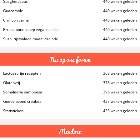
Spaghettisaus
440 weken geleden
Guacamole
440 weken geleden
Chili con carne
440 weken geleden
Bruine bonensoep veganistisch
440 weken geleden
Sushi rijstsalade maaltijdsalade
440 weken geleden
Nu op ons forum
Lactosevrije recepten
368 weken geleden
Glutenvrij
378 weken geleden
Somalische samboesa
396 weken geleden
Goede avond creabea
427 weken geleden
Statistieken
433 weken geleden
Meedoen