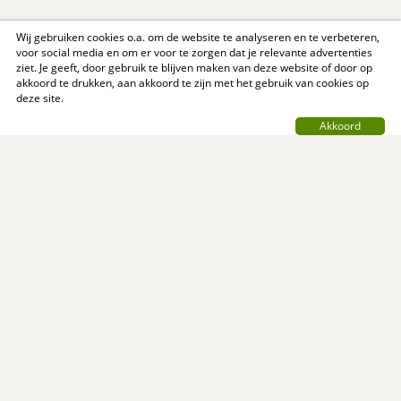
Wij gebruiken cookies o.a. om de website te analyseren en te verbeteren,
voor social media en om er voor te zorgen dat je relevante advertenties
ziet. Je geeft, door gebruik te blijven maken van deze website of door op
akkoord te drukken, aan akkoord te zijn met het gebruik van cookies op
deze site.
Akkoord
Contact
Privacy Policy
Support
Over ons
Algemene voorwaarden
© MijnReceptenboek.nl - 2005 - 2026
MijnReceptenboek.nl is een initiatief van: