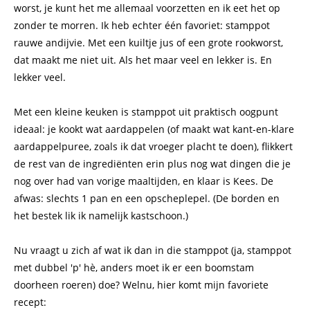
worst, je kunt het me allemaal voorzetten en ik eet het op
zonder te morren. Ik heb echter één favoriet: stamppot
rauwe andijvie. Met een kuiltje jus of een grote rookworst,
dat maakt me niet uit. Als het maar veel en lekker is. En
lekker veel.
Met een kleine keuken is stamppot uit praktisch oogpunt
ideaal: je kookt wat aardappelen (of maakt wat kant-en-klare
aardappelpuree, zoals ik dat vroeger placht te doen), flikkert
de rest van de ingrediënten erin plus nog wat dingen die je
nog over had van vorige maaltijden, en klaar is Kees. De
afwas: slechts 1 pan en een opscheplepel. (De borden en
het bestek lik ik namelijk kastschoon.)
Nu vraagt u zich af wat ik dan in die stamppot (ja, stamppot
met dubbel 'p' hè, anders moet ik er een boomstam
doorheen roeren) doe? Welnu, hier komt mijn favoriete
recept: