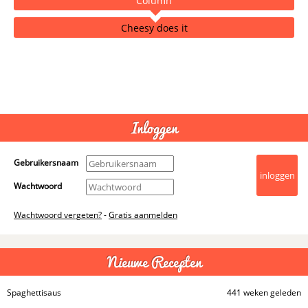
Column
Cheesy does it
- Advertentie -
powered by
Inloggen
Gebruikersnaam
Wachtwoord
Wachtwoord vergeten?
-
Gratis aanmelden
Nieuwe Recepten
Spaghettisaus
441 weken geleden