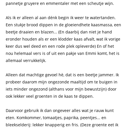
pannetje gruyere en emmentaler met een scheutje wijn.
Als ik er alleen al aan dénk begin ik weer te watertanden.
Een stukje brood dippen in de gloeiendhete kaasmassa, een
beetje draaien en blazen... (En daarbij dan niet je hand
eronder houden als er een klodder kaas afvalt, wat ik vorige
keer dus wel deed en een rode plek opleverde) En of het
nou helemaal vers is of uit een pakje van Emmi komt, het is
allemaal verrukkelijk.
Alleen dat machtige gevoel hè, dat is een beetje jammer. Ik
probeer daarom mijn ongezonde maaltijd om te buigen in
iets minder ongezond (althans voor mijn bewustzijn) door
ook lekker veel groenten in de kaas te dippen.
Daarvoor gebruik ik dan ongeveer alles wat je rauw kunt
eten. Komkommer, tomaatjes, paprika, peentjes... en
bleekselderij: lekker knapperig en fris. (Deze groente eet ik