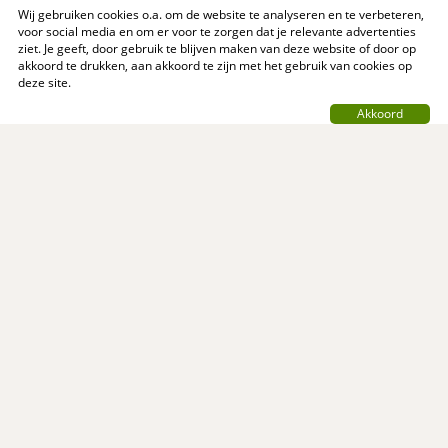
Wij gebruiken cookies o.a. om de website te analyseren en te verbeteren,
voor social media en om er voor te zorgen dat je relevante advertenties
ziet. Je geeft, door gebruik te blijven maken van deze website of door op
akkoord te drukken, aan akkoord te zijn met het gebruik van cookies op
deze site.
Akkoord
Contact
Privacy Policy
Support
Over ons
Algemene voorwaarden
© MijnReceptenboek.nl - 2005 - 2026
MijnReceptenboek.nl is een initiatief van:
NewEgo B.V.