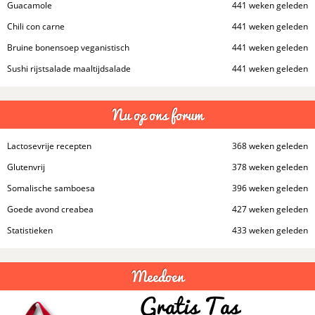
Guacamole
441 weken geleden
Chili con carne
441 weken geleden
Bruine bonensoep veganistisch
441 weken geleden
Sushi rijstsalade maaltijdsalade
441 weken geleden
Nu op ons forum
Lactosevrije recepten
368 weken geleden
Glutenvrij
378 weken geleden
Somalische samboesa
396 weken geleden
Goede avond creabea
427 weken geleden
Statistieken
433 weken geleden
Meedoen
Gratis Tas