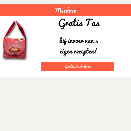
Meedoen
Gratis Tas
bij invoer van 5
eigen recepten!
Gratis Inschrijven