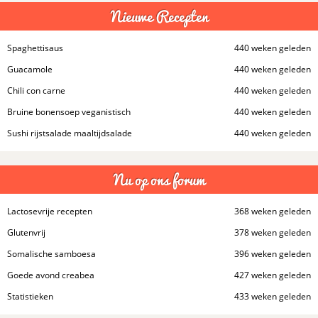
Nieuwe Recepten
Spaghettisaus
440 weken geleden
Guacamole
440 weken geleden
Chili con carne
440 weken geleden
Bruine bonensoep veganistisch
440 weken geleden
Sushi rijstsalade maaltijdsalade
440 weken geleden
Nu op ons forum
Lactosevrije recepten
368 weken geleden
Glutenvrij
378 weken geleden
Somalische samboesa
396 weken geleden
Goede avond creabea
427 weken geleden
Statistieken
433 weken geleden