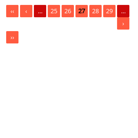
‹‹
‹
...
25
26
27
28
29
...
›
››