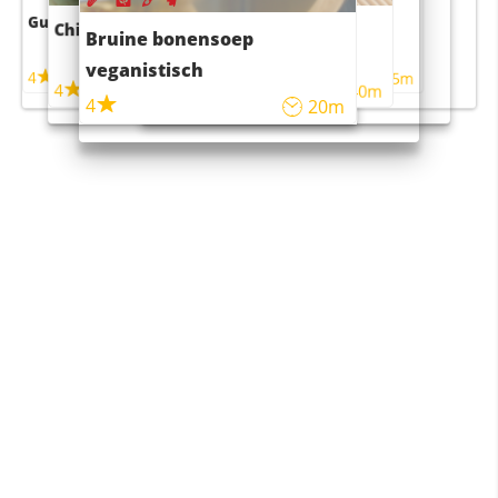
Guacamole
Pruimentaart met kaneel
Chili con carne
Sushi rijstsalade
Bruine bonensoep
maaltijdsalade
veganistisch
4
4
5m
55m
4
4
45m
40m
4
20m