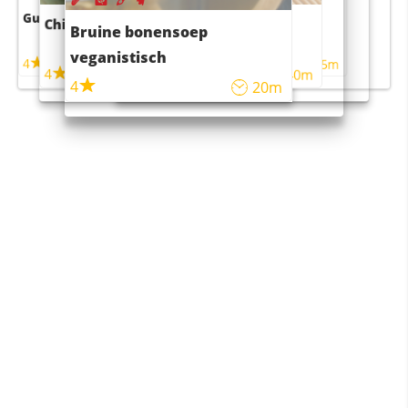
Guacamole
Pruimentaart met kaneel
Chili con carne
Sushi rijstsalade
Bruine bonensoep
maaltijdsalade
veganistisch
4
4
5m
55m
4
4
45m
40m
4
20m