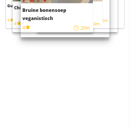
Guacamole
Pruimentaart met kaneel
Chili con carne
Sushi rijstsalade
Bruine bonensoep
maaltijdsalade
veganistisch
4
4
5m
55m
4
4
45m
40m
4
20m