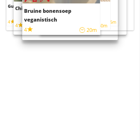
Guacamole
Pruimentaart met kaneel
Chili con carne
Sushi rijstsalade
Bruine bonensoep
maaltijdsalade
veganistisch
4
4
5m
55m
4
4
45m
40m
4
20m