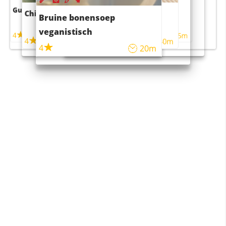
Guacamole
Pruimentaart met kaneel
Chili con carne
Sushi rijstsalade
Bruine bonensoep
maaltijdsalade
veganistisch
4
4
5m
55m
4
4
45m
40m
4
20m