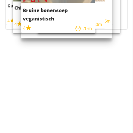
Guacamole
Pruimentaart met kaneel
Chili con carne
Sushi rijstsalade
Bruine bonensoep
maaltijdsalade
veganistisch
4
4
5m
55m
4
4
45m
40m
4
20m