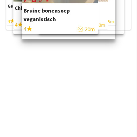
Guacamole
Pruimentaart met kaneel
Chili con carne
Sushi rijstsalade
Bruine bonensoep
maaltijdsalade
veganistisch
4
4
5m
55m
4
4
45m
40m
4
20m