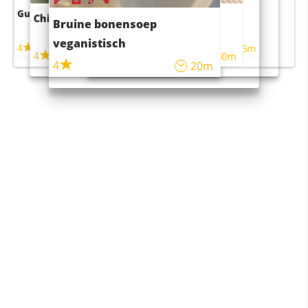
Guacamole
Pruimentaart met kaneel
Chili con carne
Sushi rijstsalade
Bruine bonensoep
maaltijdsalade
veganistisch
4
4
5m
55m
4
4
45m
40m
4
20m