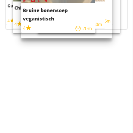
Guacamole
Pruimentaart met kaneel
Chili con carne
Sushi rijstsalade
Bruine bonensoep
maaltijdsalade
veganistisch
4
4
5m
55m
4
4
45m
40m
4
20m