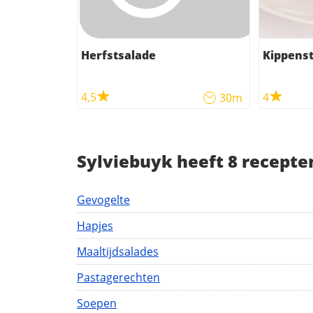
Herfstsalade
Kippenst
4,5
4
30m
Sylviebuyk heeft 8 recepte
Gevogelte
Hapjes
Maaltijdsalades
Pastagerechten
Soepen