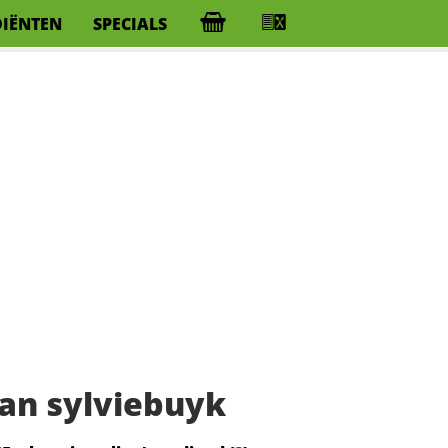
DIËNTEN
SPECIALS
an sylviebuyk