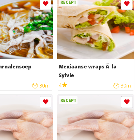
RECEPT
garnalensoep
Mexiaanse wraps Ã la
Sylvie
4
30m
30m
RECEPT