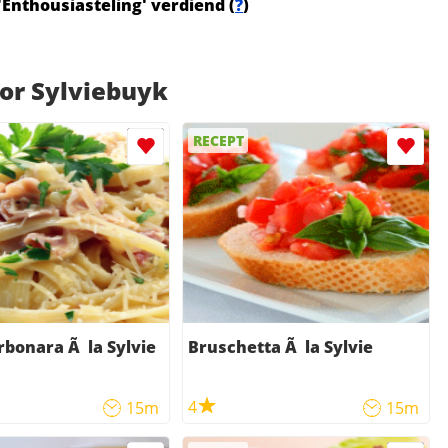
'Enthousiasteling' verdiend (
?
)
or Sylviebuyk
RECEPT
rbonara Ã la Sylvie
Bruschetta Ã la Sylvie
4
15m
15m